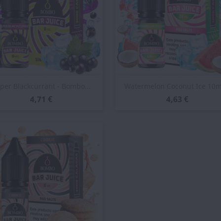
Vista rápida
Vista rápida


per Blackcurrant - Bombo...
Watermelon Coconut Ice 10ml
4,71 €
4,63 €