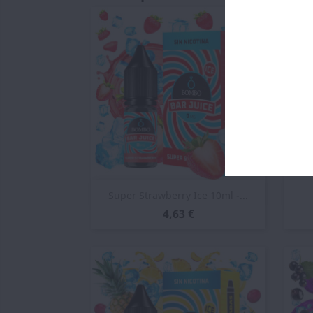
Vista rápida

Super Strawberry Ice 10ml -...
4,63 €