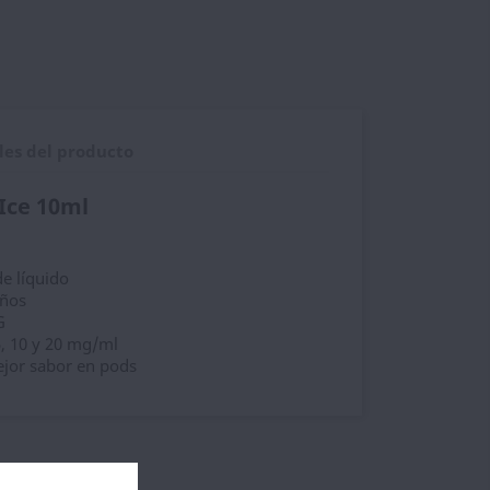
les del producto
Ice 10ml
de líquido
iños
G
 5, 10 y 20 mg/ml
jor sabor en pods