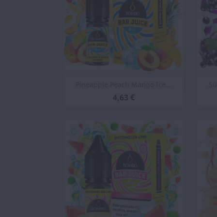
Vista rápida

Pineapple Peach Mango Ice...
Su
4,63 €