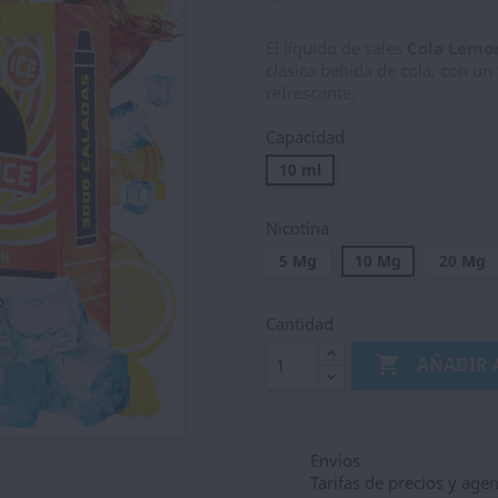
El líquido de sales
Cola Lemo
clásica bebida de cola, con un
refrescante.
Capacidad
10 ml
Nicotina
5 Mg
10 Mg
20 Mg
Cantidad

AÑADIR 
Envios
Tarifas de precios y age