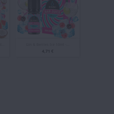
Vista rápida

...
Gin & Berries Ice 10ml -...
4,71 €