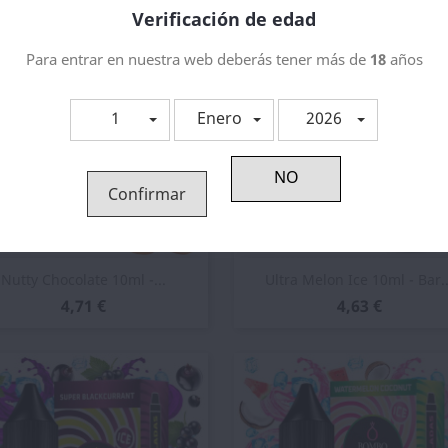
Verificación de edad
Para entrar en nuestra web deberás tener más de
18
años
1
Enero
2026
Confirmar
Vista rápida
Vista rápida


Nutty Chocolate 10ml -...
Ultra Melon Ice 10ml - Bar..
4,71 €
4,63 €