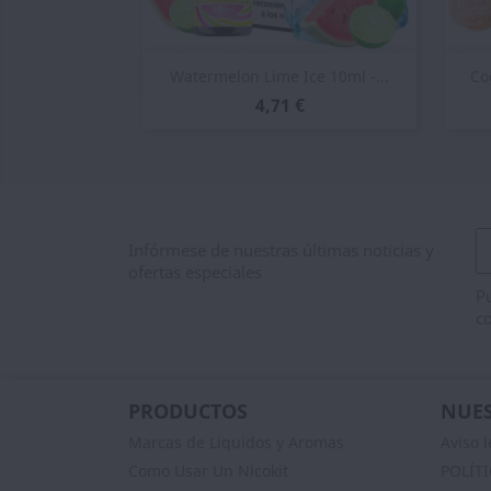
Vista rápida

Watermelon Lime Ice 10ml -...
Co
4,71 €
Infórmese de nuestras últimas noticias y
ofertas especiales
Pu
co
PRODUCTOS
NUES
Marcas de Liquidos y Aromas
Aviso l
Como Usar Un Nicokit
POLÍT