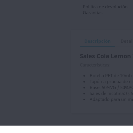
Política de devolución
Garantias
Descripción
Detal
Sales Cola Lemon 
Características:
Botella PET de 10ml 
Tapón a prueba de n
Base: 50%VG / 50%P
Sales de nicotina: 0,
Adaptado para un me
ategoría: