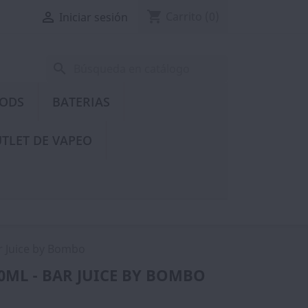
shopping_cart

Carrito
(0)
Iniciar sesión
search
PODS
BATERIAS
TLET DE VAPEO
r Juice by Bombo
0ML - BAR JUICE BY BOMBO