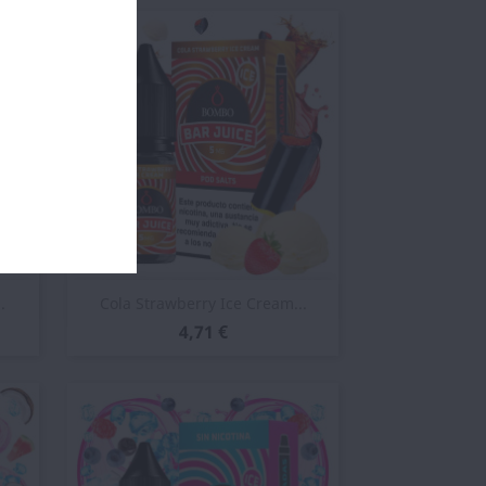
Vista rápida

.
Cola Strawberry Ice Cream...
4,71 €