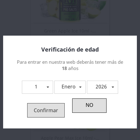
Green Apple Ice 10ml -...
4,75 €
Verificación de edad
Para entrar en nuestra web deberás tener más de
18
años
1
Enero
2026
Confirmar
Apple Pear Max Ice 10ml -...