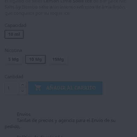
El líquido de sales
Lemon Lime Soda Ice
de Bar Juice Nic
Salts by Bombo sabe a un intenso refresco de lima-limón,
que conquista por su toque ice.
Capacidad
10 ml
Nicotina
5 Mg
10 Mg
15Mg
Cantidad

AÑADIR AL CARRITO
Envios
Tarifas de precios y agencia para el Envio de su
pedido,