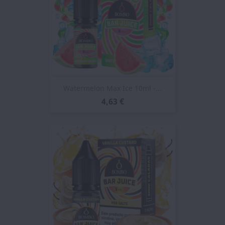
Watermelon Max Ice 10ml -...
4,63 €