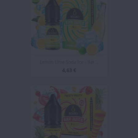
Lemon Lime Soda Ice - Bar...
4,63 €