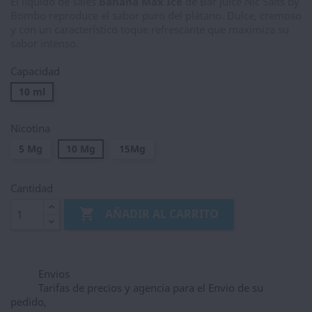
El líquido de sales
Banana Max Ice
de Bar Juice Nic Salts by
Bombo reproduce el sabor puro del plátano. Dulce, cremoso
y con un característico toque refrescante que maximiza su
sabor intenso.
Capacidad
10 ml
Nicotina
5 Mg
10 Mg
15Mg
Cantidad

AÑADIR AL CARRITO
Envios
Tarifas de precios y agencia para el Envio de su
pedido,