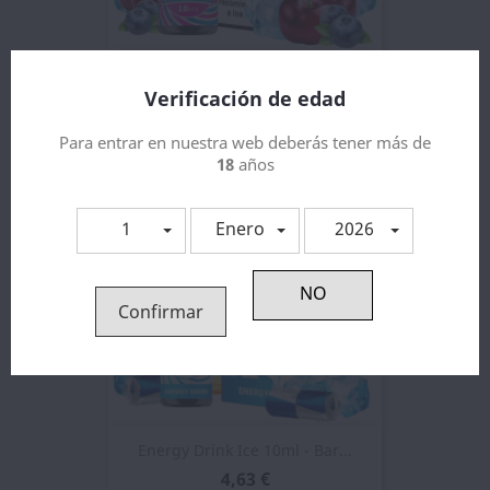
Blueberry Cherry 10ml -...
Verificación de edad
4,71 €
Para entrar en nuestra web deberás tener más de
18
años
1
Enero
2026
Confirmar
Energy Drink Ice 10ml - Bar...
4,63 €