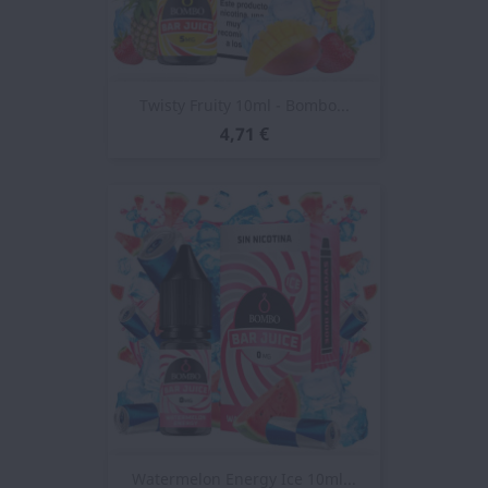
Twisty Fruity 10ml - Bombo...
4,71 €
Watermelon Energy Ice 10ml...