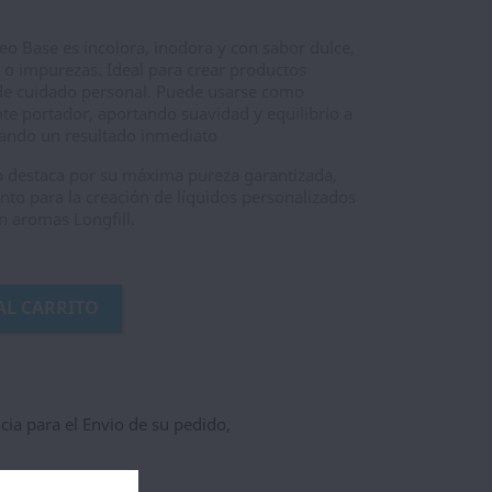
o Base es incolora, inodora y con sabor dulce,
s o impurezas. Ideal para crear productos
 de cuidado personal. Puede usarse como
te portador, aportando suavidad y equilibrio a
rando un resultado inmediato
 destaca por su máxima pureza garantizada,
nto para la creación de líquidos personalizados
 aromas Longfill.
AL CARRITO
ncia para el Envio de su pedido,