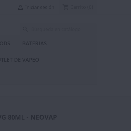
shopping_cart

Carrito
(0)
Iniciar sesión
search
PODS
BATERIAS
TLET DE VAPEO
VG 80ML - NEOVAP