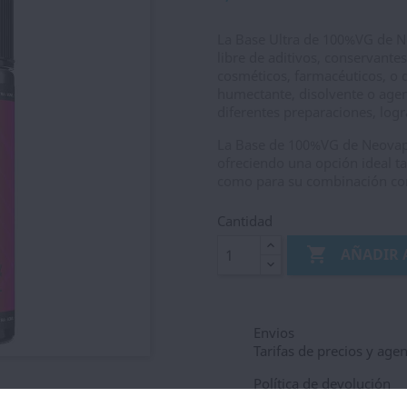
La Base Ultra de 100%VG de Ne
libre de aditivos, conservante
cosméticos, farmacéuticos, o
humectante, disolvente o agen
diferentes preparaciones, log
La Base de 100%VG de Neovap
ofreciendo una opción ideal ta
como para su combinación con
Cantidad

AÑADIR 
Envios
Tarifas de precios y age
Política de devolución
Garantias