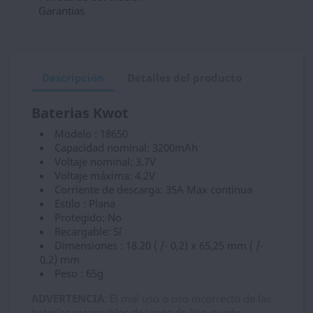
Garantias
Descripción
Detalles del producto
Baterias Kwot
Modelo : 18650
Capacidad nominal: 3200mAh
Voltaje nominal: 3.7V
Voltaje máxima: 4.2V
Corriente de descarga: 35A Max continua
Estilo : Plana
Protegido: No
Recargable: Sí
Dimensiones : 18.20 ( /- 0,2) x 65,25 mm ( /-
0,2) mm
Peso : 65g
ADVERTENCIA
: El mal uso o uso incorrecto de las
baterías recargables de iones de litio puede