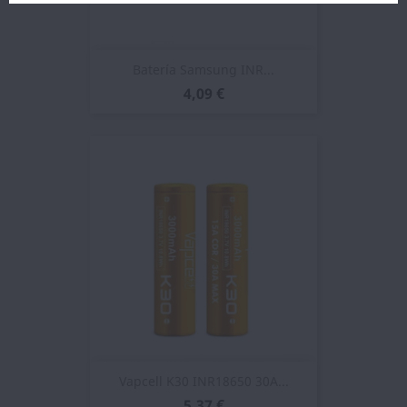
Batería Samsung INR...
4,09 €
Vapcell K30 INR18650 30A...
5,37 €