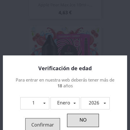
Apple Pear Max Ice 10ml -...
4,63 €
Verificación de edad
Para entrar en nuestra web deberás tener más de
18
años
1
Enero
2026
Cranberry Cherry 10ml -...
4,71 €
Confirmar