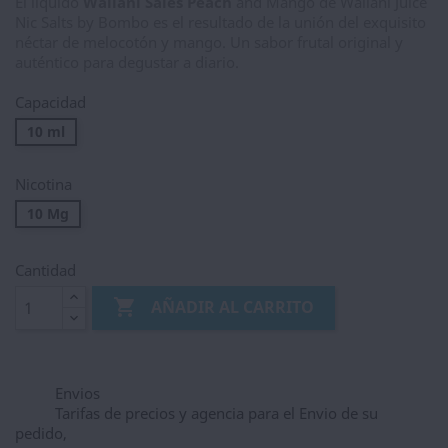
El líquido
Wailani Sales Peach
and Mango de Wailani Juice
Nic Salts by Bombo es el resultado de la unión del exquisito
néctar de melocotón y mango. Un sabor frutal original y
auténtico para degustar a diario.
Capacidad
10 ml
Nicotina
10 Mg
Cantidad

AÑADIR AL CARRITO
Envios
Tarifas de precios y agencia para el Envio de su
pedido,