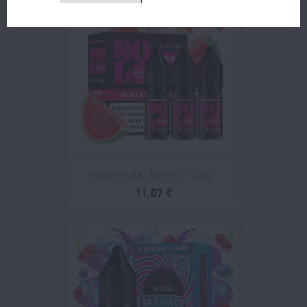
Watermelon 3x10ml - Solo...
11,07 €