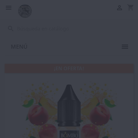
shopping_cart


search
MENÚ
¡EN OFERTA!