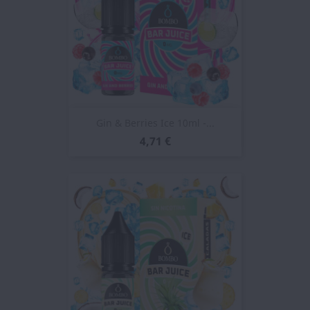
Gin & Berries Ice 10ml -...
4,71 €