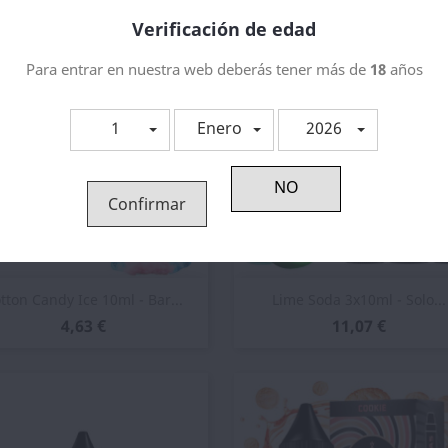
ategoría:
Verificación de edad
Para entrar en nuestra web deberás tener más de
18
años
1
Enero
2026
Confirmar
Vista rápida
Vista rápida


tton Candy Ice 10ml - Bar...
Lime Soda 3x10ml - Solo...
4,63 €
11,07 €