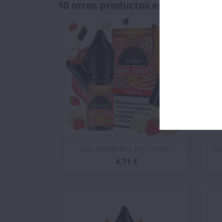
10 otros productos en la misma c
Vista rápida

Cola Strawberry Ice Cream...
Co
4,71 €