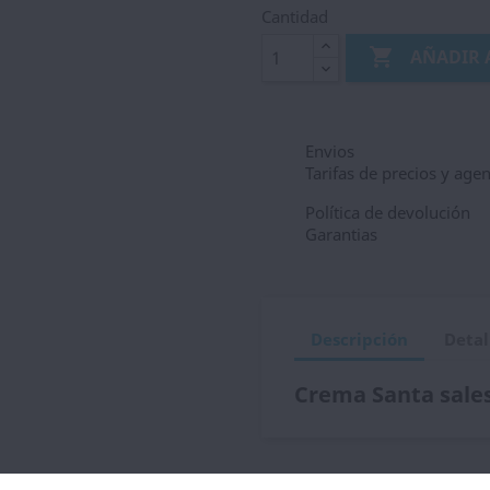
Cantidad

AÑADIR 
Envios
Tarifas de precios y age
Política de devolución
Garantias
Descripción
Detal
Crema Santa sale