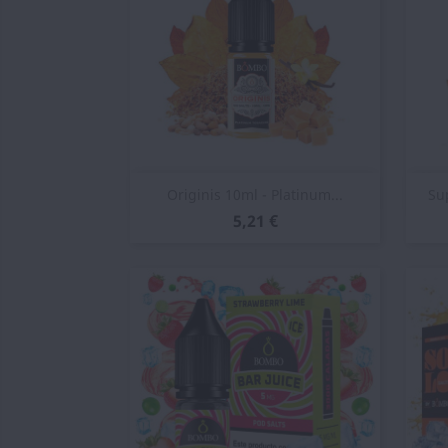
Vista rápida

Originis 10ml - Platinum...
Su
5,21 €