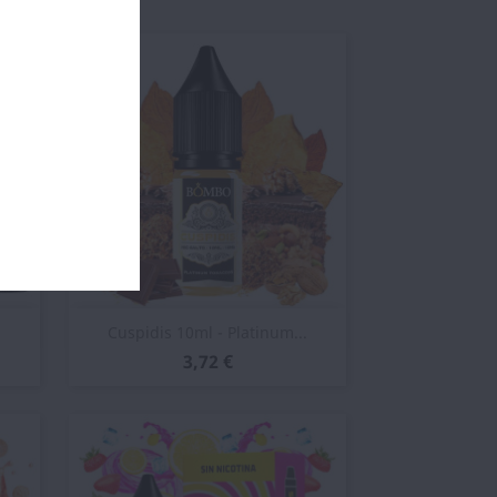
Vista rápida

Cuspidis 10ml - Platinum...
3,72 €