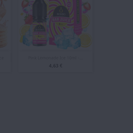
Vista rápida

ce
Pink Lemonade Ice 10ml -...
4,63 €