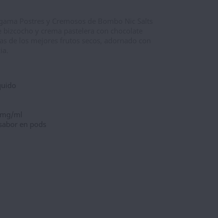
 gama Postres y Cremosos de Bombo Nic Salts
 bizcocho y crema pastelera con chocolate
utas de los mejores frutos secos, adornado con
ia.
quido
0 mg/ml
sabor en pods