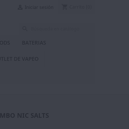
shopping_cart

Carrito
(0)
Iniciar sesión
search
PODS
BATERIAS
TLET DE VAPEO
OMBO NIC SALTS