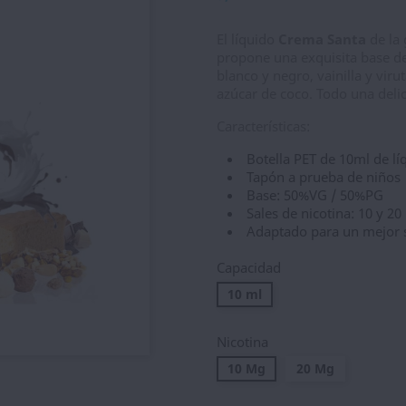
El líquido
Crema Santa
de la
propone una exquisita base de
blanco y negro, vainilla y vir
azúcar de coco. Todo una delic
Características:
Botella PET de 10ml de lí
Tapón a prueba de niños
Base: 50%VG / 50%PG
Sales de nicotina: 10 y 2
Adaptado para un mejor 
Capacidad
10 ml
Nicotina
10 Mg
20 Mg