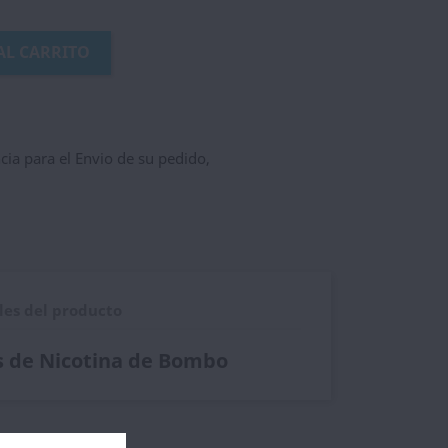
AL CARRITO
ncia para el Envio de su pedido,
les del producto
s de Nicotina de Bombo