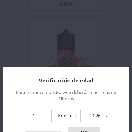
2,40 €
Verificación de edad
Para entrar en nuestra web deberás tener más de
Sweet Strawberry Ice...
18
años
3,80 €
1
Enero
2026