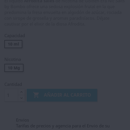
El líquido
Afrodita sales
de nicotina de Golden Era Nic Salts
by Bombo ofrece una sedosa explosión frutal en la que
predomina la fresa envuelta en algodón de azúcar, rociada
con sirope de grosella y aromas paradisíacos. Déjate
cautivar por el elixir de la diosa Afrodita.
Capacidad
10 ml
Nicotina
10 Mg
Cantidad

AÑADIR AL CARRITO
Envios
Tarifas de precios y agencia para el Envio de su