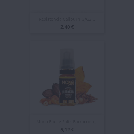
Resistencia Caliburn G/G2...
2,40 €
Mono EJuice Salts Barracuda...
5,12 €