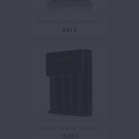
Powerbank E1 Plus 1600mAh -...
6,61 €
Cargador O4 Smart Charger -...
15,62 €