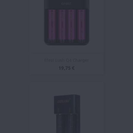
Efest Lush Q4 Charger
19,75 €