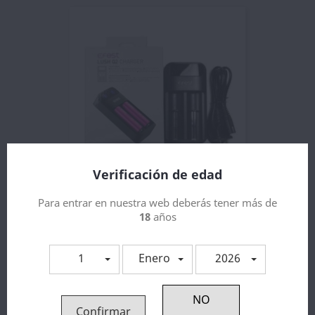
Verificación de edad
Efest Lush Q2 Charger
Para entrar en nuestra web deberás tener más de
16,49 €
18
años
1
Enero
2026
Confirmar