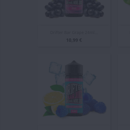
Vista rápida

Drifter Bar Grape 24ml...
10,99 €