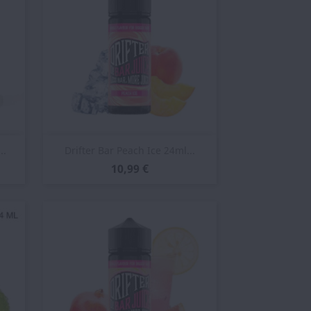
Vista rápida

..
Drifter Bar Peach Ice 24ml...
10,99 €