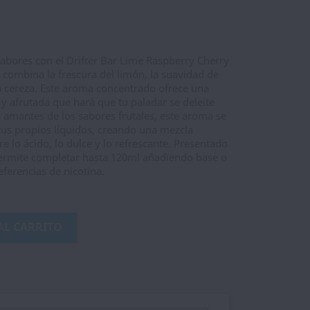
sabores con el Drifter Bar Lime Raspberry Cherry
 combina la frescura del limón, la suavidad de
la cereza. Este aroma concentrado ofrece una
y afrutada que hará que tu paladar se deleite
s amantes de los sabores frutales, este aroma se
tus propios líquidos, creando una mezcla
e lo ácido, lo dulce y lo refrescante. Presentado
permite completar hasta 120ml añadiendo base o
eferencias de nicotina.
AL CARRITO