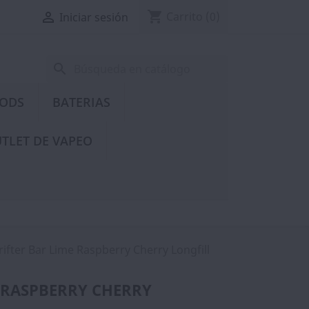
shopping_cart

Carrito
(0)
Iniciar sesión
search
PODS
BATERIAS
TLET DE VAPEO
rifter Bar Lime Raspberry Cherry Longfill
 RASPBERRY CHERRY