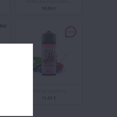
Vista rápida

.
Drifter Bar Cherry 24ml...
10,99 €
Vista rápida

Drifter Bar Blueberry...
11,03 €