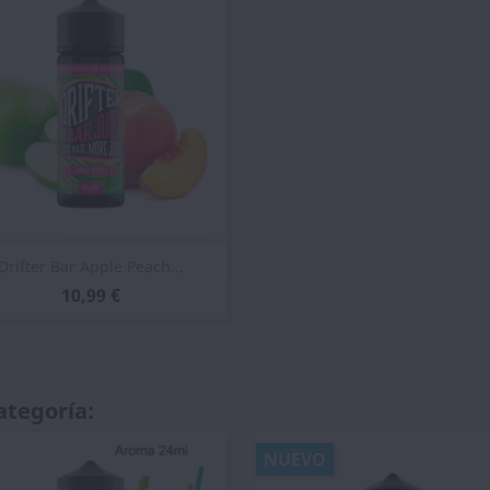
Vista rápida

Drifter Bar Apple Peach...
10,99 €
ategoría:
NUEVO