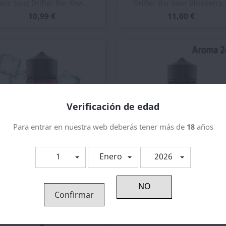
Vista rápida
Vista rápida


uice Sauz Drifter Bar Kiwi...
Drifter Bar Sour Blueberry..
10,99 €
11,00 €
Verificación de edad
Para entrar en nuestra web deberás tener más de
18
años
1
Enero
2026
Vista rápida
Vista rápida


oma Drifter Bar Blue Razz...
Drifter Bar Sweet...
11,03 €
10,99 €
Confirmar