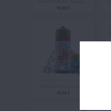
Vista rápida

Aroma Drifter Bar Pineapple...
J
10,99 €
Vista rápida

Mad Blue Drifter Bar 24ml...
Ar
10,99 €