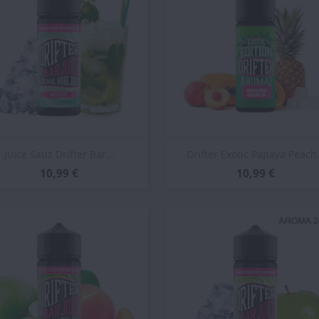
Vista rápida
Vista rápida


Juice Sauz Drifter Bar...
Drifter Exotic Papaya Peach.
10,99 €
10,99 €