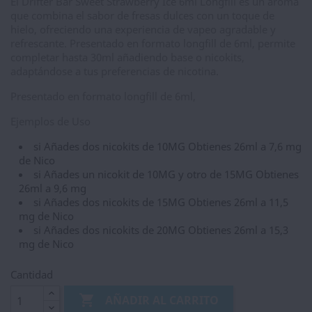
El Drifter Bar Sweet Strawberry Ice 6ml Longfill es un aroma
que combina el sabor de fresas dulces con un toque de
hielo, ofreciendo una experiencia de vapeo agradable y
refrescante. Presentado en formato longfill de 6ml, permite
completar hasta 30ml añadiendo base o nicokits,
adaptándose a tus preferencias de nicotina.
Presentado en formato longfill de 6ml,
Ejemplos de Uso
si Añades dos nicokits de 10MG Obtienes 26ml a 7,6 mg
de Nico
si Añades un nicokit de 10MG y otro de 15MG Obtienes
26ml a 9,6 mg
si Añades dos nicokits de 15MG Obtienes 26ml a 11,5
mg de Nico
si Añades dos nicokits de 20MG Obtienes 26ml a 15,3
mg de Nico
Cantidad

AÑADIR AL CARRITO