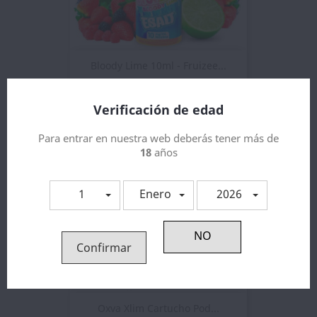
Bloody Lime 10ml - Fruizee...
4,38 €
Verificación de edad
Para entrar en nuestra web deberás tener más de
18
años
1
Enero
2026
Confirmar
Oxva Xlim Cartucho Pod...