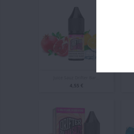
Vista rápida

Juice Sauz Drifter Bar...
4,55 €