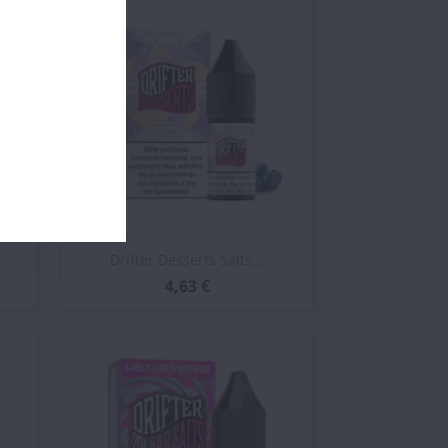
Vista rápida

Drifter Desserts Salts...
4,63 €