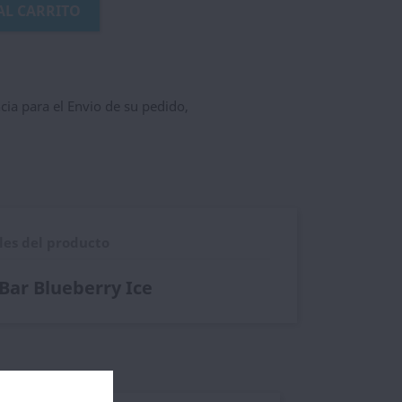
AL CARRITO
ncia para el Envio de su pedido,
les del producto
 Bar Blueberry Ice