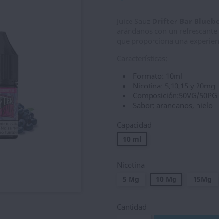
Juice Sauz
Drifter Bar Bluebe
arándanos con un refrescante
que proporciona una experienc
Características:
Formato: 10ml
Nicotina: 5,10,15 y 20mg
Composición:50VG/50PG
Sabor: arandanos, hielo
Capacidad
10 ml
Nicotina
5 Mg
10 Mg
15Mg
Cantidad