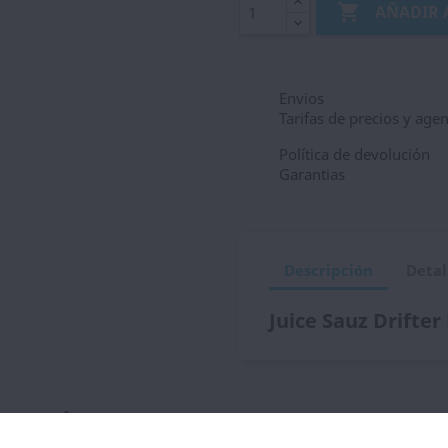

AÑADIR 
Envios
Tarifas de precios y age
Política de devolución
Garantias
Descripción
Detal
Juice Sauz Drifter
ategoría: