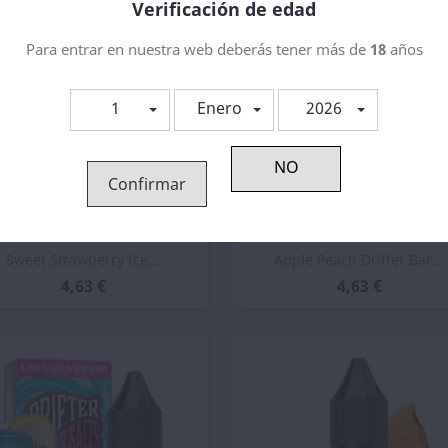
Verificación de edad
Para entrar en nuestra web deberás tener más de
18
años
1
Enero
2026
Confirmar
Vista rápida
Vista rápida


Sweet Strawberry Ice...
Apple Peach Drifter Bar...
4,63 €
4,63 €