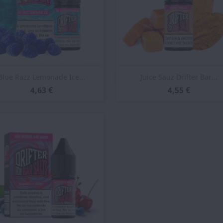
Vista rápida
Vista rápida


Blue Razz Lemonade Ice...
Juice Sauz Drifter Bar...
4,63 €
4,55 €