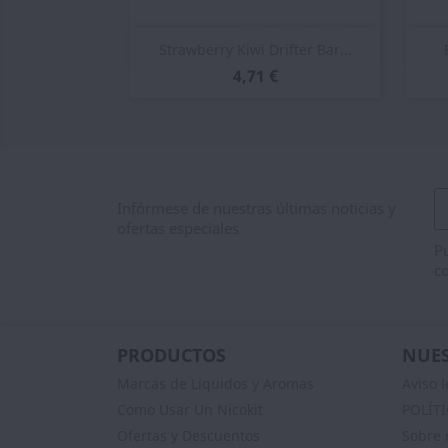
Vista rápida

Strawberry Kiwi Drifter Bar...
4,71 €
Infórmese de nuestras últimas noticias y
ofertas especiales
Pu
co
PRODUCTOS
NUES
Marcas de Liquidos y Aromas
Aviso l
Como Usar Un Nicokit
POLÍT
Ofertas y Descuentos
Sobre 