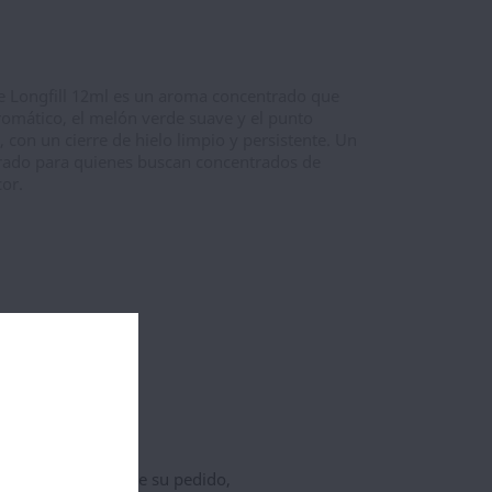
e Longfill 12ml es un aroma concentrado que
romático, el melón verde suave y el punto
, con un cierre de hielo limpio y persistente. Un
urado para quienes buscan concentrados de
or.
AL CARRITO
ncia para el Envio de su pedido,