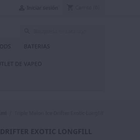
shopping_cart

Carrito
(0)
Iniciar sesión
search
PODS
BATERIAS
TLET DE VAPEO
2ml
Triple Melon Ice Drifter Exotic Longfill
 DRIFTER EXOTIC LONGFILL