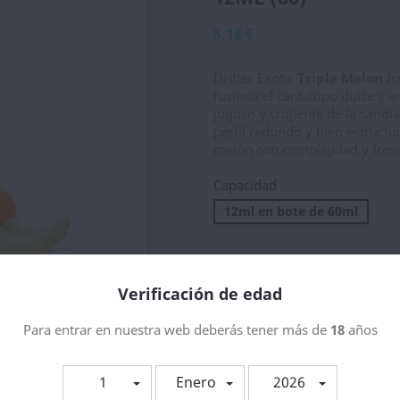
8,18 €
Drifter Exotic
Triple Melon
Ic
fusiona el cantalupo dulce y a
jugoso y crujiente de la sandía
perfil redondo y bien estruct
melón con complejidad y fresc
Capacidad
12ml en bote de 60ml
Cantidad
Verificación de edad

AÑADIR 
Para entrar en nuestra web deberás tener más de
18
años
Envios
1
Enero
2026
Tarifas de precios y age