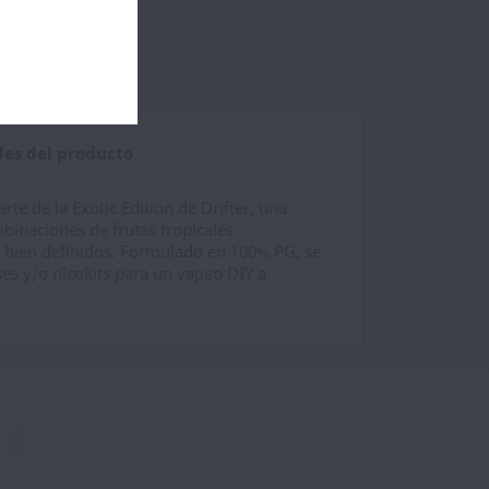
les del producto
te de la Exotic Edition de Drifter, una
binaciones de frutas tropicales
s bien definidos. Formulado en 100% PG, se
es y/o nicokits para un vapeo DIY a
Facebook
Instagram