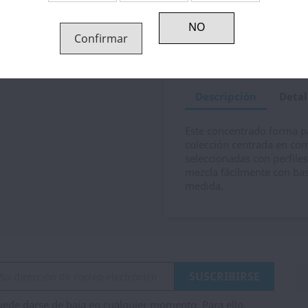
Política de devolución
Garantias
Confirmar
Descripción
Detal
Este concentrado forma par
colección centrada en com
seleccionadas con perfile
mezcla fácilmente con bas
medida.
ede darse de baja en cualquier momento. Para ello,