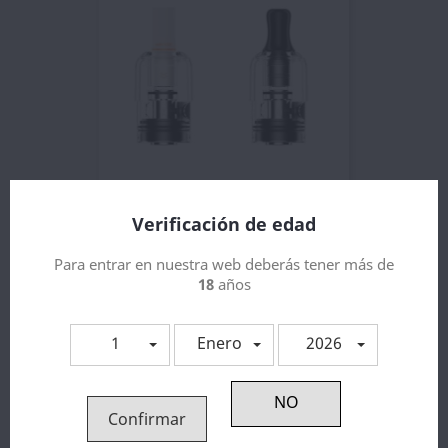
Verificación de edad
Pod Para Wenax S3 2ml -...
2,89 €
Para entrar en nuestra web deberás tener más de
18
años
1
Enero
2026
Confirmar