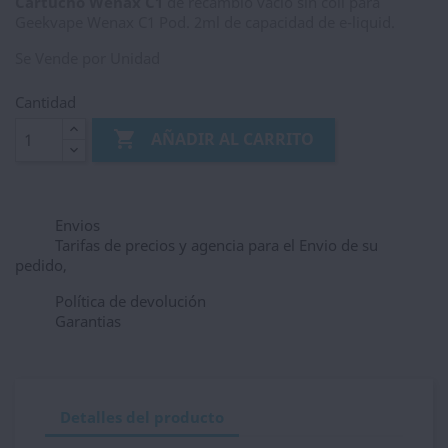
Cartucho Wenax C1
de recambio vacío sin coil para
Geekvape Wenax C1 Pod. 2ml de capacidad de e-liquid.
Se Vende por Unidad
Cantidad

AÑADIR AL CARRITO
Envios
Tarifas de precios y agencia para el Envio de su
pedido,
Política de devolución
Garantias
Detalles del producto