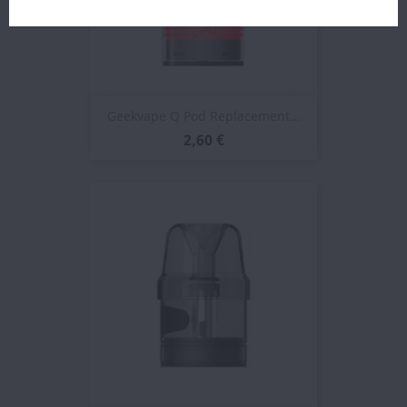
Geekvape Q Pod Replacement...
2,60 €