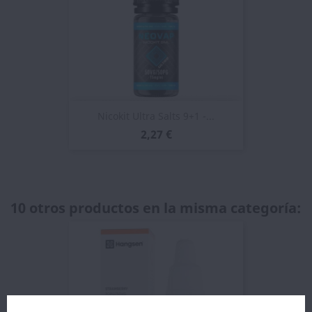
Nicokit Ultra Salts 9+1 -...
2,27 €
10 otros productos en la misma categoría: