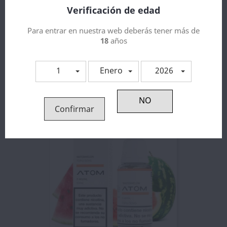
Verificación de edad
Para entrar en nuestra web deberás tener más de
18
años
1
Enero
2026
Strawberry 10ml - Hangsen Atom
3,14 €
Confirmar