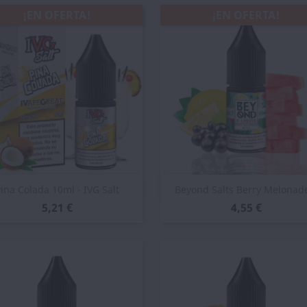
¡EN OFERTA!
¡EN OFERTA!
Vista rápida
Vista rápida


ina Colada 10ml - IVG Salt
Beyond Salts Berry Melonade
5,21 €
4,55 €