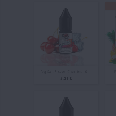
Vista rápida

Ivg Salt Frozen Cherries 10ml
P
5,21 €