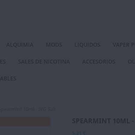
ALQUIMIA
MODS
LIQUIDOS
VAPER 
ES
SALES DE NICOTINA
ACCESORIOS
OU
ABLES
Spearmint 10ml - IVG Salt
SPEARMINT 10ML -
5,21 €