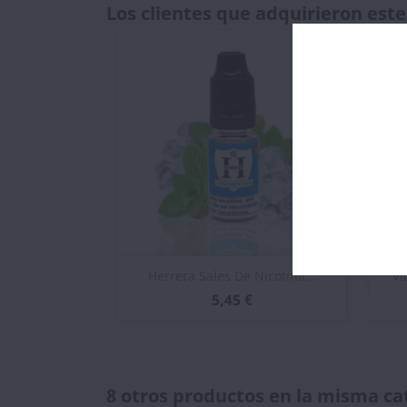
Los clientes que adquirieron es
Vista rápida

Herrera Sales De Nicotina...
Vi
5,45 €
8 otros productos en la misma ca