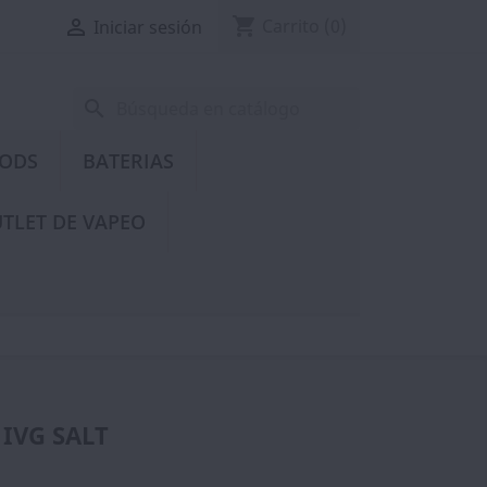
shopping_cart

Carrito
(0)
Iniciar sesión
search
PODS
BATERIAS
TLET DE VAPEO
 IVG SALT