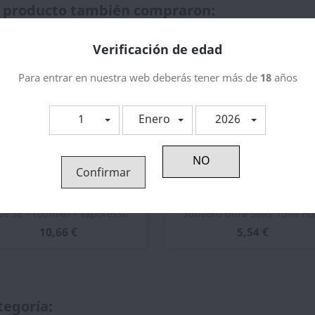
te producto también compraron:
Verificación de edad
Para entrar en nuestra web deberás tener más de
18
años
1
Enero
2026
Confirmar
Vista rápida
Vista rápida


be SE 1100mAh - Vaporesso
Subzero Ultra Salts 10ml Ha
10,66 €
5,54 €
tegoría: