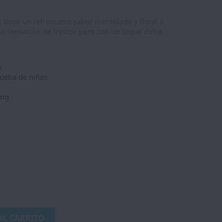
t
tiene un refrescante sabor mentolado y floral a
 sensación de frescor pero con un toque dulce.
o
rueba de niños
0mg
AL CARRITO