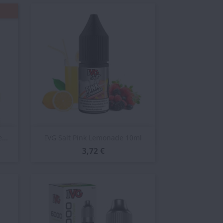
Vista rápida

...
IVG Salt Pink Lemonade 10ml
3,72 €