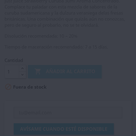
Just Juice Strawberry Curuba 30ml Aroma Concentrado.
Complace tu paladar con esta mezcla de sabores de la
curuba sudamericana y la dulzura veraniega delas fresas
británicas. Una combinación que quizás aún no conozcas,
pero de seguro al probarlo, no se te olvidará.
Disolución recomendada: 10 – 20%
Tiempo de maceración recomendado: 7 a 15 días.
Cantidad

AÑADIR AL CARRITO

Fuera de stock
AVÍSAME CUANDO ESTÉ DISPONIBLE