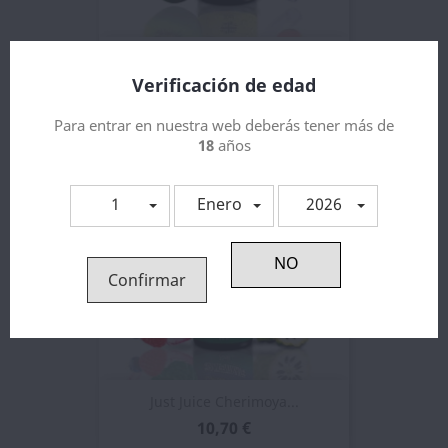
Aroma 30ml Just Juice Kiwi...
Verificación de edad
10,70 €
Para entrar en nuestra web deberás tener más de
18
años
1
Enero
2026
Confirmar
Just Juice Cherimoya...
10,70 €