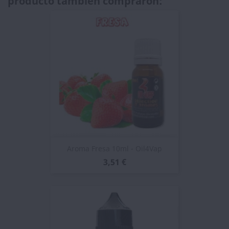
producto también compraron:
Aroma Fresa 10ml - Oil4Vap
3,51 €