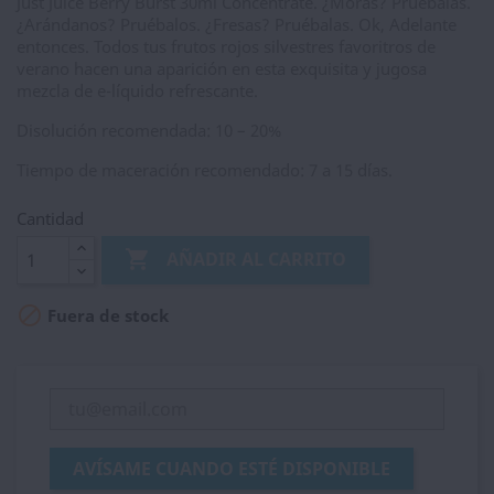
Just Juice Berry Burst 30ml Concentrate. ¿Moras? Pruébalas.
¿Arándanos? Pruébalos. ¿Fresas? Pruébalas. Ok, Adelante
entonces. Todos tus frutos rojos silvestres favoritros de
verano hacen una aparición en esta exquisita y jugosa
mezcla de e-líquido refrescante.
Disolución recomendada: 10 – 20%
Tiempo de maceración recomendado: 7 a 15 días.
Cantidad

AÑADIR AL CARRITO

Fuera de stock
AVÍSAME CUANDO ESTÉ DISPONIBLE