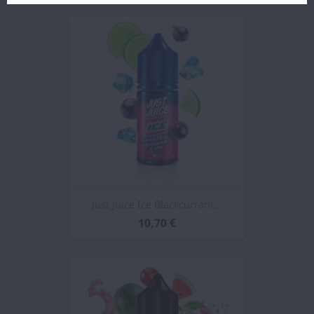
Just Juice Ice Blackcurrant...
10,70 €