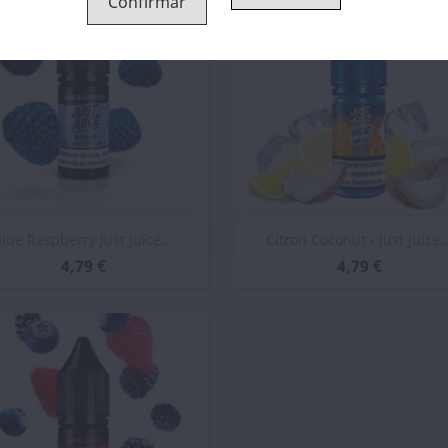
Confirmar
Vista rápida
Vista rápida


lue Raspberry Just Juice...
Citron Coconut - Just Juice..
4,79 €
4,79 €