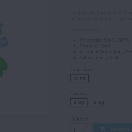
Just Juice Ice Pure Mint. Si t
encantará este líquido suprem
Características:
Porcentaje: 50VG / 50PG
Formato: 10ml
Nicotina: 0mg / 3mg / 6
Sabor: menta, hielo
Capacidad
10 ml
Nicotina
3 Mg
6 Mg
Cantidad

AÑADIR 