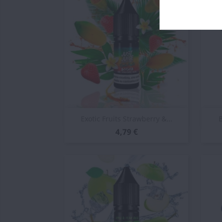
Vista rápida

Exotic Fruits Strawberry &...
B
4,79 €