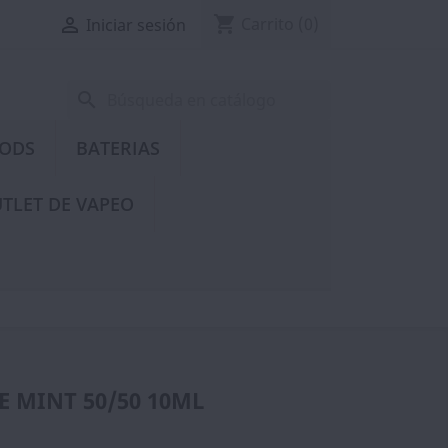
shopping_cart

Carrito
(0)
Iniciar sesión
search
PODS
BATERIAS
TLET DE VAPEO
RE MINT 50/50 10ML