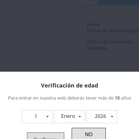
Envios
Tarifas de precios y age
Política de devolución
Garantias
Descripción
Detal
Verificación de edad
Pure Mint 10ml
Para entrar en nuestra web deberás tener más de
18
años
1
Enero
2026
tegoría: