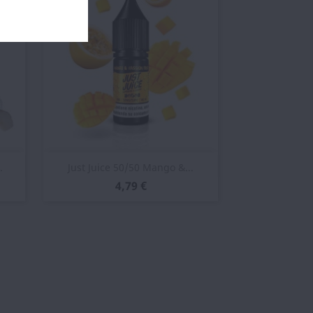
Vista rápida

.
Just Juice 50/50 Mango &...
4,79 €