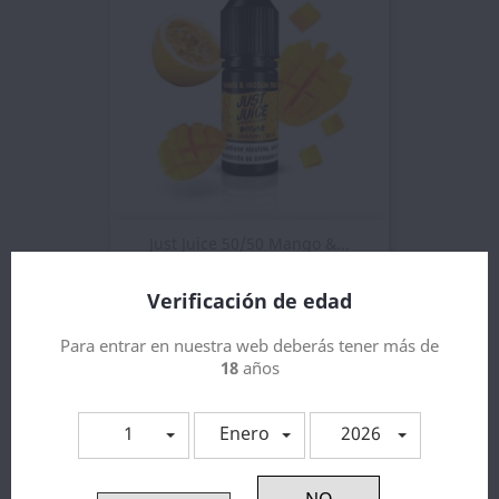
Just Juice 50/50 Mango &...
4,79 €
Verificación de edad
Para entrar en nuestra web deberás tener más de
18
años
1
Enero
2026