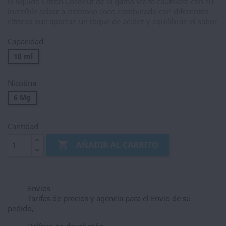
El líquido Citron Coconut de la gama Ice te cautivará con su
increíble sabor a cremoso coco combinado con diferentes
cítricos que aportan un toque de acidez y equilibran el sabor
Capacidad
10 ml
Nicotina
6 Mg
Cantidad

AÑADIR AL CARRITO
Envios
Tarifas de precios y agencia para el Envio de su
pedido,