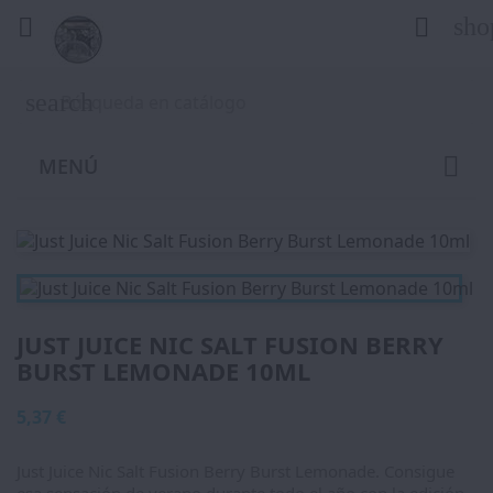
sho


search
MENÚ
JUST JUICE NIC SALT FUSION BERRY
BURST LEMONADE 10ML
5,37 €
Just Juice Nic Salt Fusion Berry Burst Lemonade. Consigue
esa sensación de verano durante todo el año con la edición