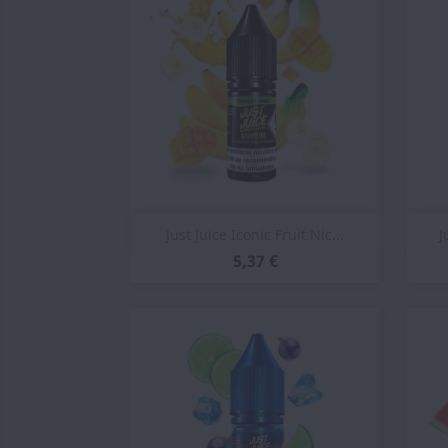
Vista rápida

Just Juice Iconic Fruit Nic...
J
5,37 €