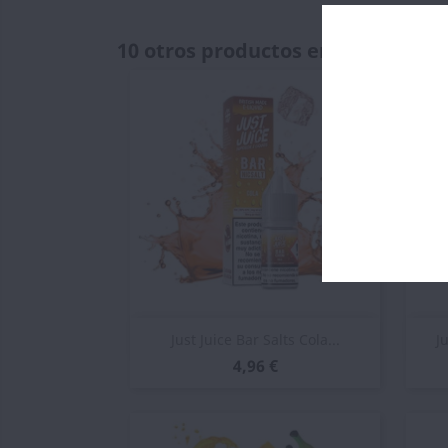
10 otros productos en la misma c
Vista rápida

Just Juice Bar Salts Cola...
J
4,96 €