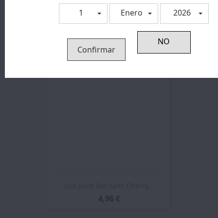
1
Enero
2026
Just Juice Nic Salt Fusion...
5,37 €
Confirmar
Just Juice Bar Salts Cherry...
4,96 €