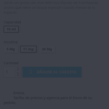
darán un gusto con este delicioso líquido de frambuesas
azules que tiene un toque especial cuando menos te lo
esperas.
Capacidad
10 ml
Nicotina
5 Mg
11 mg
20 Mg
Cantidad

AÑADIR AL CARRITO
Envios
Tarifas de precios y agencia para el Envio de su
pedido,