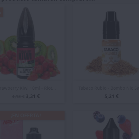
%
Vista rápida
Vista rápida


rawberry Kiwi 10ml - Riot...
Tabaco Rubio - Bombo Nic Sa
3,31 €
5,21 €
4,13 €
¡EN OFERTA!