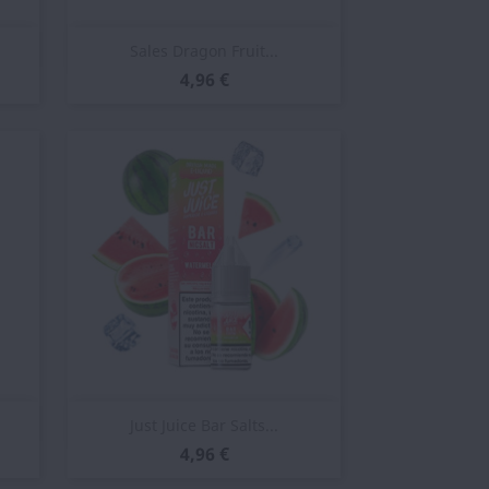
Vista rápida

Sales Dragon Fruit...
4,96 €
Vista rápida

Just Juice Bar Salts...
4,96 €