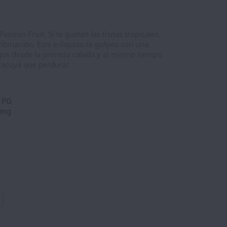
assion Fruit. Si te gustan las frutas tropicales,
mbinación. Este e-líquido te golpea con una
gos desde la primera calada y al mismo tiempo
racuyá que perdura!
% PG
0mg