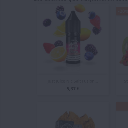
-20
Vista rápida

Just Juice Nic Salt Fusion...
St
5,37 €