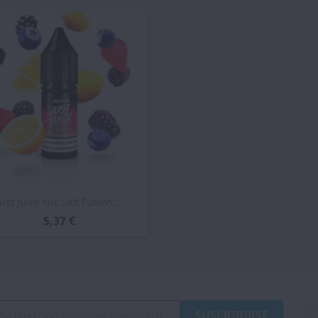
Vista rápida

Just Juice Nic Salt Fusion...
5,37 €