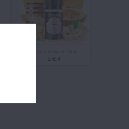
Vista rápida

Nutty Supra Reserve 10ml -...
5,45 €