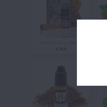
Vista rápida

American Luxury 10ml -...
Tr
4,79 €