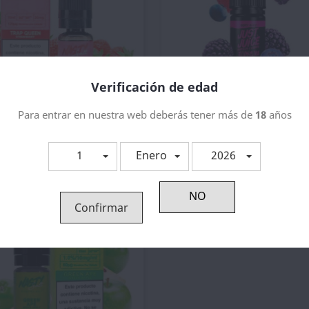
Verificación de edad
Para entrar en nuestra web deberás tener más de
18
años
Vista rápida
Vista rápida


ap Queen - Nasty Juice Salt
Just Juice Nic Salt Berry...
4,13 €
5,37 €
1
Enero
2026
¡EN OFERTA!
Confirmar