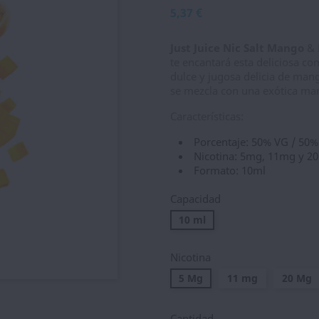
5,37 €
Just Juice Nic Salt Mango
& P
te encantará esta deliciosa co
dulce y jugosa delicia de man
se mezcla con una exótica ma
Características:
Porcentaje: 50% VG / 50
Nicotina: 5mg, 11mg y 2
Formato: 10ml
Capacidad
10 ml
Nicotina
5 Mg
11 mg
20 Mg
Cantidad