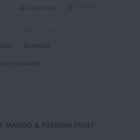
shopping_cart

Carrito
(0)
Iniciar sesión
search
PODS
BATERIAS
TLET DE VAPEO
ALT MANGO & PASSION FRUIT