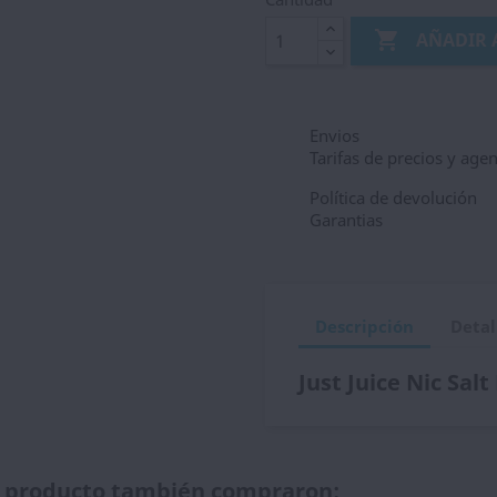

AÑADIR 
Envios
Tarifas de precios y age
Política de devolución
Garantias
Descripción
Detal
Just Juice Nic Sal
te producto también compraron: