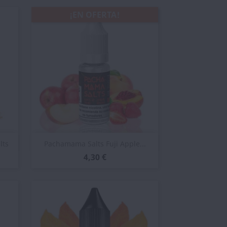
¡EN OFERTA!
Vista rápida

lts
Pachamama Salts Fuji Apple...
4,30 €