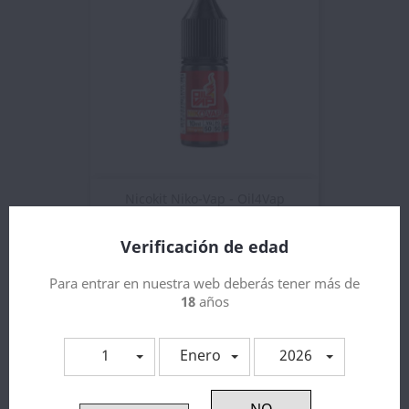
Nicokit Niko-Vap - Oil4Vap
2,31 €
Verificación de edad
¡EN OFERTA!
Para entrar en nuestra web deberás tener más de
18
años
1
Enero
2026