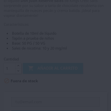
El líquido
Don Juan Reserve sales
de Kings Crest Salts
sorprende por su sabor a tarta de chocolate recubierta con
mantequilla de nueces pecán y crema batida. ¡Ideal para
vapear diariamente!
Características:
Botella de 10ml de líquido
Tapón a prueba de niños
Base: 50 PG / 50 VG
Sales de nicotina: 10 y 20 mg/ml
Cantidad

AÑADIR AL CARRITO

Fuera de stock