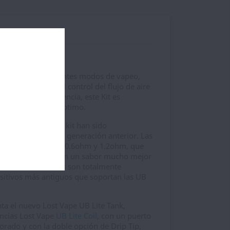
les del producto
 Mini Kit
ini
ofrece 4 diferentes modos de vapeo,
y DTL. Gracias al control del flujo de aire
la nuevas resistencia, este Kit es
 un rendimiento óptimo.
Lite
incluidas en el kit han sido
con respecto a la generación anterior. Las
das son de 0.3ohm, 0.6ohm y 1.2ohm, que
% más larga y ofrecen un sabor mucho mejor
uevas resistencias son totalmente
sitivos más antiguos que soportan las UB
a el nuevo Lost Vape UB Lite Tank,
encias Lost Vape
UB Lite Coil
, con un puerto
orado y con la doble opción de Drip Tip,