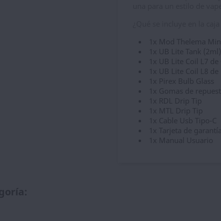
una para un estilo de vape
¿Qué se incluye en la caj
1x Mod Thelema Min
1x UB Lite Tank (2ml)
1x UB Lite Coil L7 d
1x UB Lite Coil L8 d
1x Pirex Bulb Glass
1x Gomas de repues
1x RDL Drip Tip
1x MTL Drip Tip
1x Cable Usb Tipo-C
1x Tarjeta de garantí
1x Manual Usuario
goría: