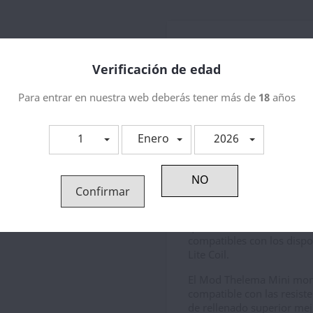
Descripción
Detal
Verificación de edad
Lost Vape Thelema
Para entrar en nuestra web deberás tener más de
18
años
El
Lost Vape Thelema M
Tight-MTL, Loose MTL, RDL 
y también al mecanismo de 
1
Enero
2026
totalmente diseñado para
Todas las resistencias
UB 
completamente mejoradas 
Confirmar
tres nuevas coils mejora
tienen una vida útil 100
que antes. Además estas n
compatibles con los dispo
Lite Coil.
El Mod Thelema Mini mont
compatible con las resist
de rellenado superior mej