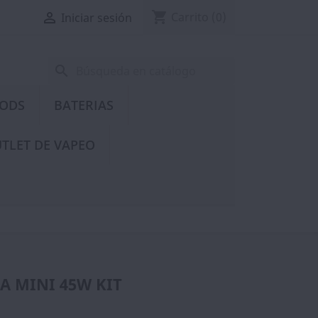
shopping_cart

Carrito
(0)
Iniciar sesión
search
PODS
BATERIAS
TLET DE VAPEO
A MINI 45W KIT