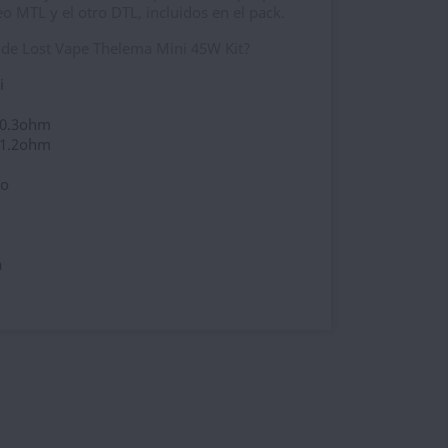
o MTL y el otro DTL, incluidos en el pack.
a de Lost Vape Thelema Mini 45W Kit?
i
e 0.3ohm
e 1.2ohm
to
a