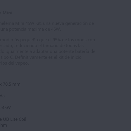
a Mini
Thelema Mini 45W Kit, una nueva generación de
una potencia máxima de 45W.
 el mod más pequeño que el 95% de los mods con
ercado, reduciendo el tamaño de todas las
do igualmente a adaptar una potente batería de
po C. Definitivamente es el kit de inicio
rios del vapeo.
 x 70.5 mm
ada
 5-45W
e UB Lite Coil
0ohm