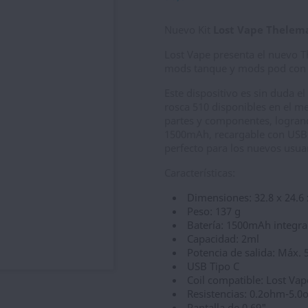
Nuevo Kit
Lost Vape Thelem
Lost Vape presenta el nuevo 
mods tanque y mods pod con 
Este dispositivo es sin duda
rosca 510 disponibles en el m
partes y componentes, logran
1500mAh, recargable con USB ti
perfecto para los nuevos usua
Características:
Dimensiones: 32.8 x 24.6
Peso: 137 g
Batería: 1500mAh integr
Capacidad: 2ml
Potencia de salida: Máx.
USB Tipo C
Coil compatible: Lost Vap
Resistencias: 0.2ohm-5.
Pantalla de 0.69"