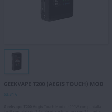
GEEKVAPE T200 (AEGIS TOUCH) MOD
53,31 €
Geekvape T200 Aegis
Touch Mod de 200W con pantalla
táctil completa de 2.4 pulgadas y funciona con 2 baterias