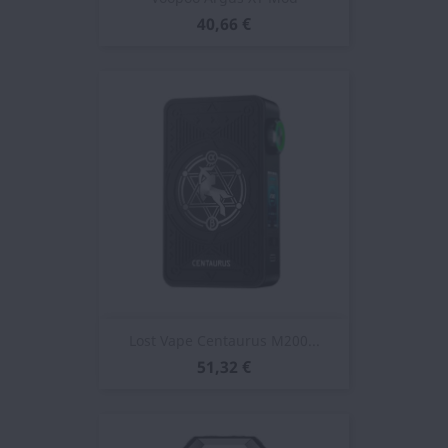
40,66 €
Lost Vape Centaurus M200...
51,32 €