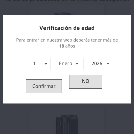
Verificación de edad
Para entrar en nuestra web deberás tener más de
18
años
1
Enero
2026
Requiem Mod 95W By El Mono...
Confirmar
40,41 €