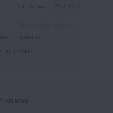
shopping_cart

Carrito
(0)
Iniciar sesión
search
PODS
BATERIAS
TLET DE VAPEO
T 100 MOD