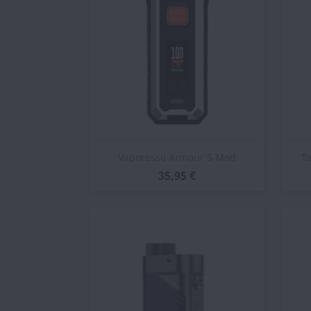
Vista rápida

Vaporesso Armour S Mod
T
35,95 €