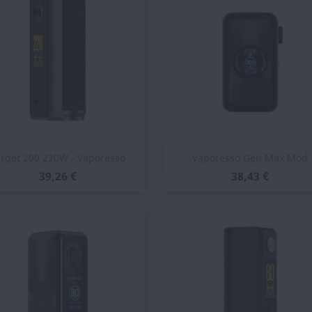
Vista rápida
Vista rápida


arget 200 220W - Vaporesso
Vaporesso Gen Max Mod
39,26 €
38,43 €