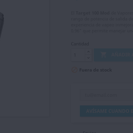
El
Target 100 Mod
de Vaporess
rango de potencia de salida d
experiencia de vapeo inmejorab
0.96" que permite manejar una
Cantidad

AÑADIR 

Fuera de stock
AVÍSAME CUANDO E