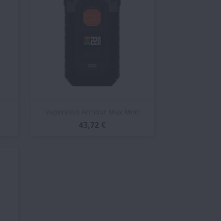
Vista rápida

Vaporesso Armour Max Mod
43,72 €