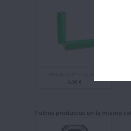
Vista rápida

BATERIA SONY VTC6 18650
4,96 €
7 otros productos en la misma ca