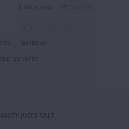
shopping_cart

Carrito
(0)
Iniciar sesión
search
PODS
BATERIAS
TLET DE VAPEO
NASTY JUICE SALT