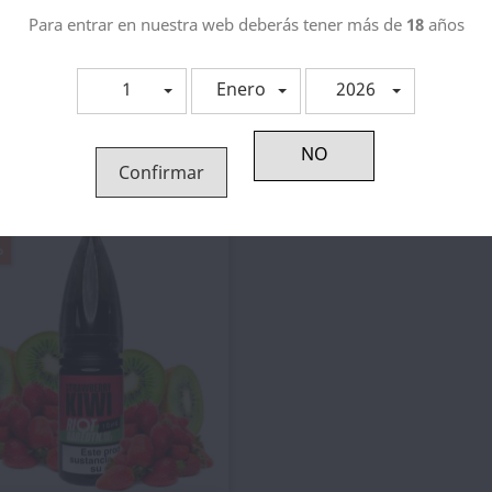
Para entrar en nuestra web deberás tener más de
18
años
1
Enero
2026
Vista rápida
Vista rápida


chamama Salts Fuji Apple...
Just Juice Nic Salt Mango &.
4,30 €
5,37 €
Confirmar
%