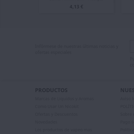
4,13 €
Infórmese de nuestras últimas noticias y
ofertas especiales
Pu
co
PRODUCTOS
NUES
Marcas de Liquidos y Aromas
Aviso l
Como Usar Un Nicokit
POLÍT
Ofertas y Descuentos
Sobre 
Novedades
Pago s
Los productos de vapeo mas
Polític