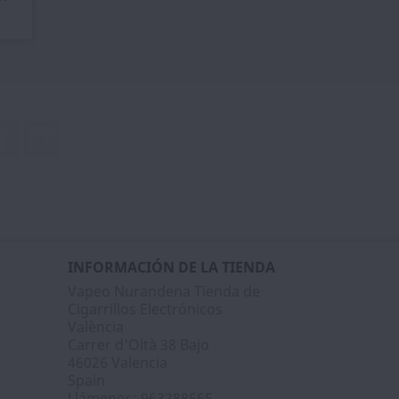
Facebook
Instagram
INFORMACIÓN DE LA TIENDA
Vapeo Nurandena Tienda de
Cigarrillos Electrónicos
València
Carrer d'Oltà 38 Bajo
46026 Valencia
Spain
Llámenos:
963288565