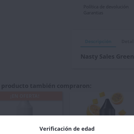
Política de devolución
Garantias
Descripción
Detal
Nasty Sales Gree
te producto también compraron:
¡EN OFERTA!
Verificación de edad