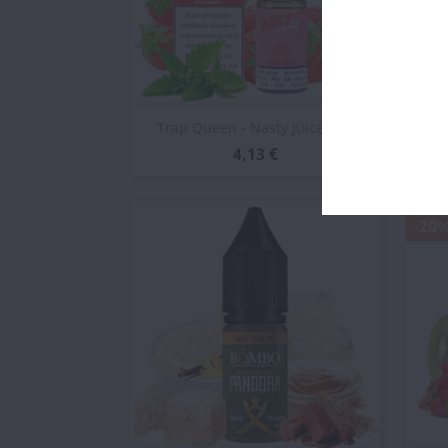
Vista rápida

Trap Queen - Nasty Juice Salt
Pa
4,13 €
-20