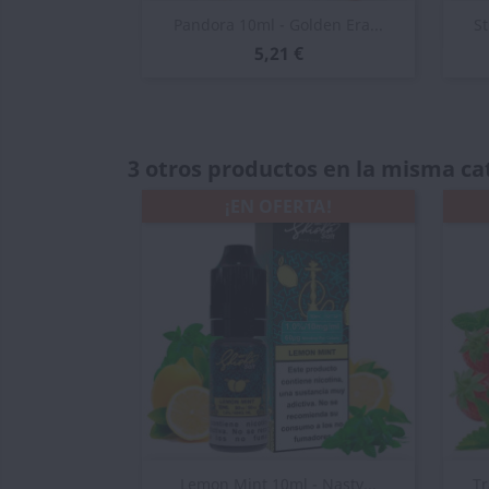
Vista rápida

Pandora 10ml - Golden Era...
St
5,21 €
3 otros productos en la misma ca
¡EN OFERTA!
Vista rápida

Lemon Mint 10ml - Nasty...
Tr