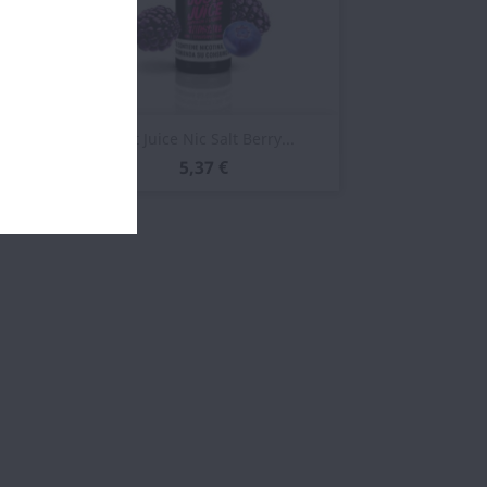
Vista rápida

..
Just Juice Nic Salt Berry...
5,37 €