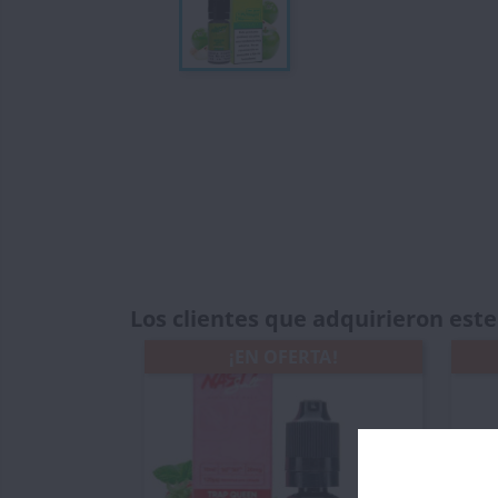
Los clientes que adquirieron es
¡EN OFERTA!