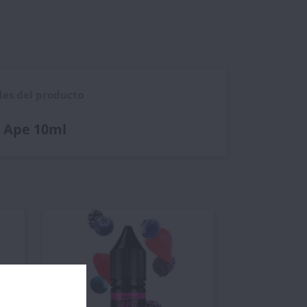
les del producto
n Ape 10ml