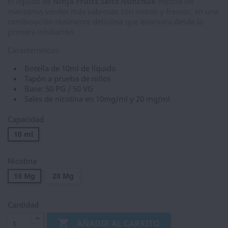
El líquido de
Ninja Fruits Salts Nunchuk
mezcla las
manzanas verdes más sabrosas con moras y frescor, en una
combinación realmente deliciosa que enamora desde la
primera inhalación.
Características:
Botella de 10ml de líquido
Tapón a prueba de niños
Base: 50 PG / 50 VG
Sales de nicotina en 10mg/ml y 20 mg/ml
Capacidad
10 ml
Nicotina
10 Mg
20 Mg
Cantidad

AÑADIR AL CARRITO