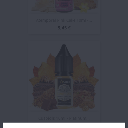
Atemporal Pink Cake 10ml -...
5,45 €
Cuspidis 10ml - Platinum...
3,72 €