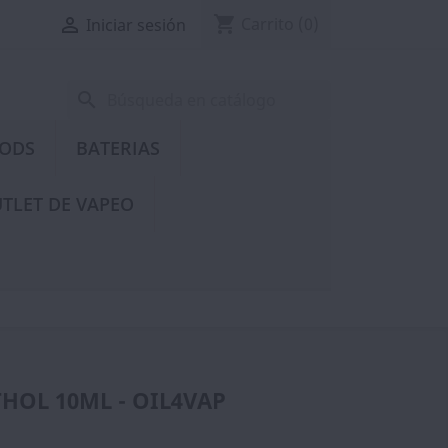
shopping_cart

Carrito
(0)
Iniciar sesión
search
PODS
BATERIAS
TLET DE VAPEO
HOL 10ML - OIL4VAP