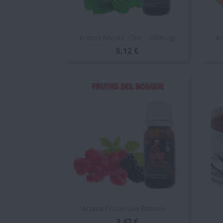
Vista rápida

Aroma Menta 10ml - Oil4Vap
Ar
5,12 €
Vista rápida

Aroma Frutas Del Bosque...
3,47 €