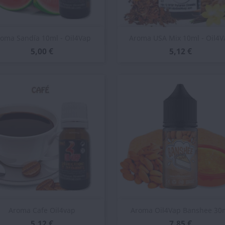
Vista rápida
Vista rápida


oma Sandía 10ml - Oil4Vap
Aroma USA Mix 10ml - Oil4V
5,00 €
5,12 €
Vista rápida
Vista rápida


Aroma Cafe Oil4vap
Aroma Oil4Vap Banshee 30
5,12 €
7,85 €