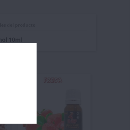
les del producto
ol 10ml