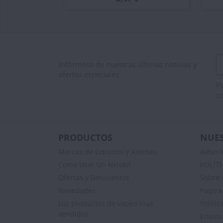
Infórmese de nuestras últimas noticias y
ofertas especiales
Pu
co
PRODUCTOS
NUES
Marcas de Liquidos y Aromas
Aviso l
Como Usar Un Nicokit
POLÍT
Ofertas y Descuentos
Sobre 
Novedades
Pago s
Los productos de vapeo mas
Polític
vendidos
Envios