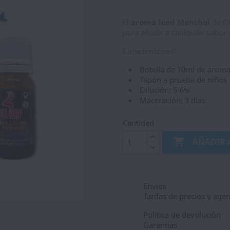
El
aroma Iced Menthol
de Oi
para añadir a cualquier sabor 
Características:
Botella de 10ml de arom
Tapón a prueba de niños
Dilución: 5-6%
Maceración: 3 días
Cantidad

AÑADIR 
Envios
Tarifas de precios y age
Política de devolución
Garantias