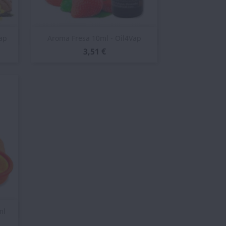
Vista rápida

ap
Aroma Fresa 10ml - Oil4Vap
3,51 €
ml