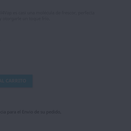
l4Vap es casi una molécula de frescor, perfecta
y otorgarle un toque frío.
a
AL CARRITO
ncia para el Envio de su pedido,