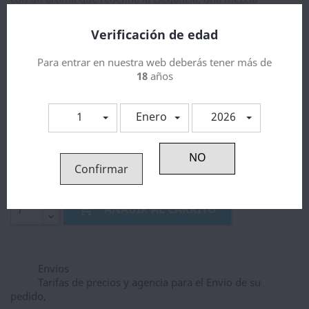
equilibrada de tabacos aromáticos con un delicado matiz de
frutos secos, que aporta una suavidad envolvente y un
Verificación de edad
sabor sofisticado en cada calada.
Para entrar en nuestra web deberás tener más de
Capacidad
18
años
10 ml
1
Enero
2026
Nicotina
10 Mg
15Mg
Confirmar
Cantidad

AÑADIR AL CARRITO
Envios
Tarifas de precios y agencia para el Envio de su
pedido,