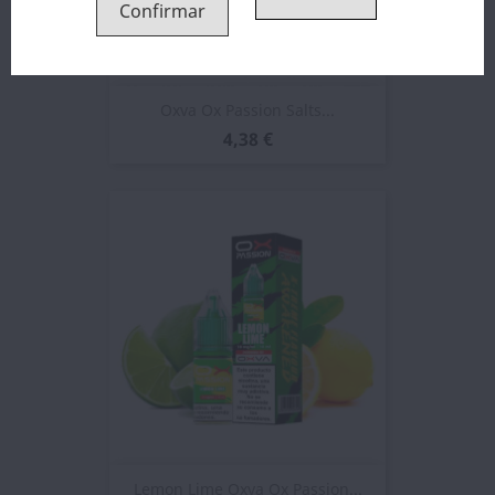
Confirmar
Oxva Ox Passion Salts...
4,38 €
Lemon Lime Oxva Ox Passion...