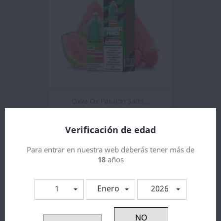
Oxva Ox Passion Salts...
4,38 €
Verificación de edad
Para entrar en nuestra web deberás tener más de
18
años
1
Enero
2026