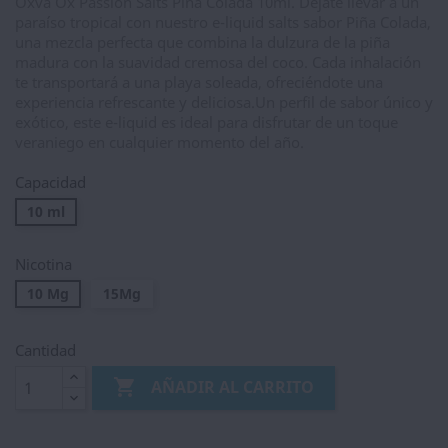
Oxva Ox Passion Salts Piña Colada 10ml. Déjate llevar a un
paraíso tropical con nuestro e-liquid salts sabor Piña Colada,
una mezcla perfecta que combina la dulzura de la piña
madura con la suavidad cremosa del coco. Cada inhalación
te transportará a una playa soleada, ofreciéndote una
experiencia refrescante y deliciosa.Un perfil de sabor único y
exótico, este e-liquid es ideal para disfrutar de un toque
veraniego en cualquier momento del año.
Capacidad
10 ml
Nicotina
10 Mg
15Mg
Cantidad

AÑADIR AL CARRITO