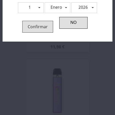
1
Enero
2026
Confirmar
Sonder Q 3 Pod Kit Geekvape
11,98 €