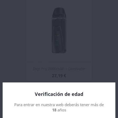
Digi Pro 2000mAh - Geekvape
27,19 €
Verificación de edad
NUEVO
Para entrar en nuestra web deberás tener más de
18
años