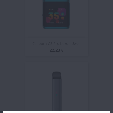
Caliburn G3 Pro Koko - Uwell
22,23 €