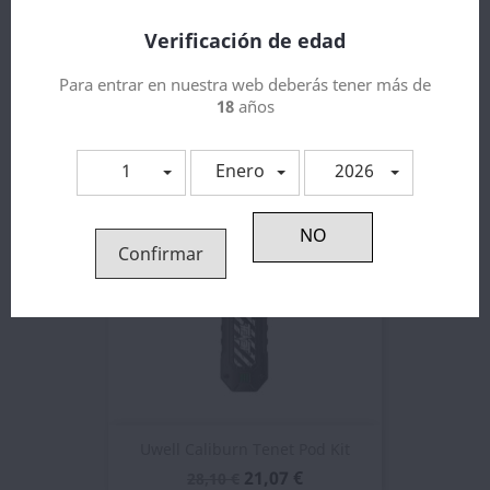
Verificación de edad
Caliburn G4 Mini 1100mAh -...
Para entrar en nuestra web deberás tener más de
10,50 €
18
años
1
Enero
2026
¡EN OFERTA!
-25%
Confirmar
Uwell Caliburn Tenet Pod Kit
21,07 €
28,10 €