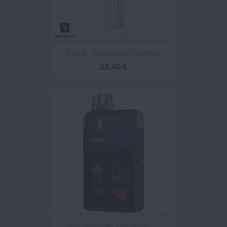
Xros 4 - Vaporesso 1000mAh
22,40 €
Eco Nano Pro 1000mAh -...