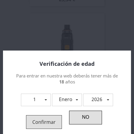
Verificación de edad
Para entrar en nuestra web deberás tener más de
18
años
Armour G - Vaporesso 3000mAh
1
Enero
2026
33,02 €
¡EN OFERTA!
Confirmar
-25%