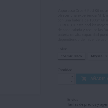
Vaporesso Xros 6 Pod Kit es u
ofrecer una experiencia MTL m
con una batería de 1800mAh in
COREX 3.0, este pod kit mejor
de cada calada y reduce las fu
batería de alta capacidad pue
dependiendo del nivel de uso.
Color
Cosmic Black
Abyssal B
Cantidad

AÑADIR 
Envios
Tarifas de precios y age