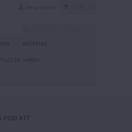
shopping_cart

Carrito
(0)
Iniciar sesión
search
PODS
BATERIAS
TLET DE VAPEO
 POD KIT