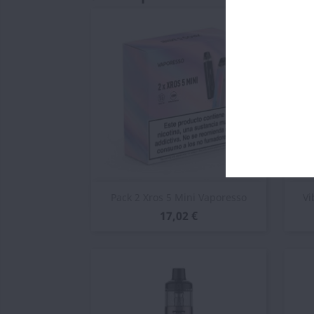
Vista rápida

Pack 2 Xros 5 Mini Vaporesso
Vi
17,02 €