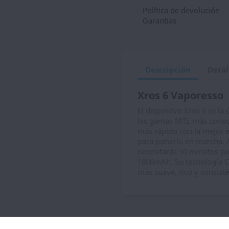
Política de devolución
Garantias
Descripción
Detal
Xros 6 Vaporesso
El dispositvo Xros 6 es la
las gamas MTL más conoci
más rápido con la mejor e
para ponerlo en marcha. A
necesitarás 10 minutos pa
1800mAh. Su tecnología C
más suave, rico y consiste
ategoría: