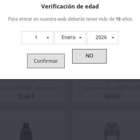
Verificación de edad
Para entrar en nuestra web deberás tener más de
18
años
1
Enero
2026
Confirmar
Vista rápida
Vista rápida


be SE 1100mAh - Vaporesso
Vaporesso Luxe Q3 Pod Kit
10,66 €
18,93 €