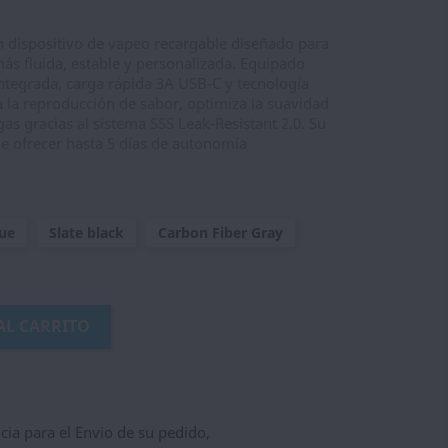
n dispositivo de vapeo recargable diseñado para
ás fluida, estable y personalizada. Equipado
tegrada, carga rápida 3A USB-C y tecnología
a la reproducción de sabor, optimiza la suavidad
gas gracias al sistema SSS Leak-Resistant 2.0. Su
de ofrecer hasta 5 días de autonomía
lue
Slate black
Carbon Fiber Gray
AL CARRITO
ncia para el Envio de su pedido,