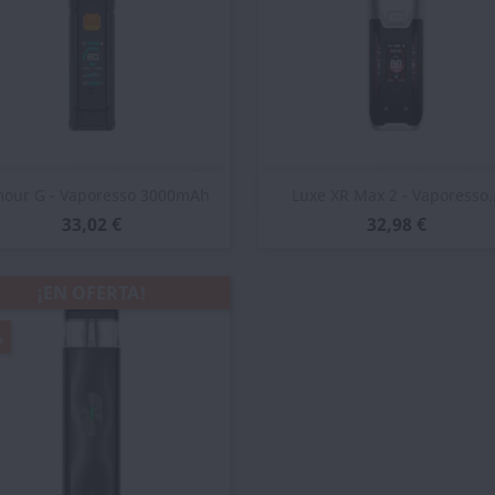
Vista rápida
Vista rápida


our G - Vaporesso 3000mAh
Luxe XR Max 2 - Vaporesso..
33,02 €
32,98 €
¡EN OFERTA!
%