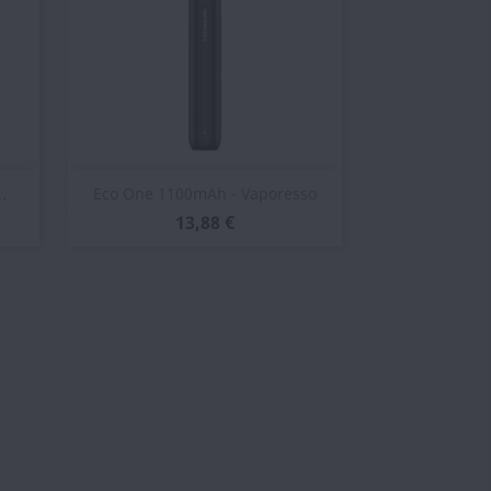
Vista rápida

.
Eco One 1100mAh - Vaporesso
13,88 €