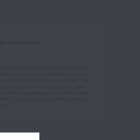
les del producto
 última versión de los XROS Series, una de
das del mundo. Está diseñado para ser el
xperiencia. Sólo necesitarás 60 segundos
demás, gracias a su carga rápida, sólo
ra tenerlo cargado para todo el día y a sus
OREX 3.0 hace que cada puff sea mucho
nte.