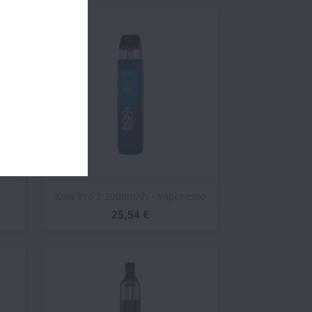
Vista rápida

Xros Pro 2 2000mAh - Vaporesso
25,54 €