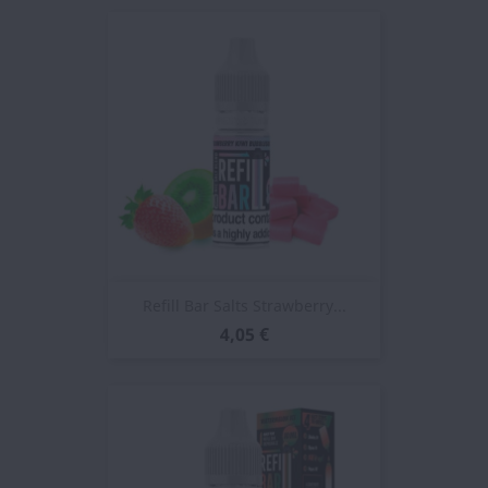
Refill Bar Salts Strawberry...
4,05 €