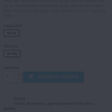
Refill Bar Salts Kiwi Passionfruit Guava Ice. Disfrute de una
de las maravillosas combinaciones de sabores del verano:
kiwi, maracuyá y guayaba. Todo rematado con un toque de
hielo.
Capacidad
10 ml
Nicotina
20 Mg
Cantidad

AÑADIR AL CARRITO
Envios
Tarifas de precios y agencia para el Envio de su
pedido,