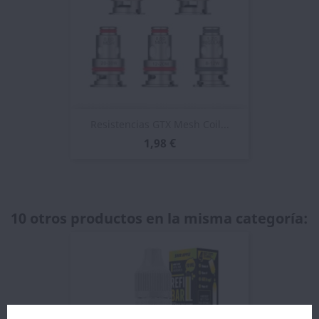
Resistencias GTX Mesh Coil...
1,98 €
10 otros productos en la misma categoría: