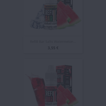
Refill Bar Salts Watermelon...
3,55 €