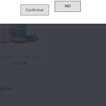
Confirmar
Vista rápida

ckleberry Pear Akai Aroma...
12,73 €
goría: