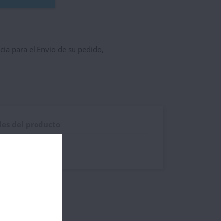
ncia para el Envio de su pedido,
les del producto
n Z Coil