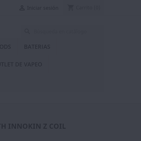
shopping_cart

Carrito
(0)
Iniciar sesión
search
PODS
BATERIAS
TLET DE VAPEO
TH INNOKIN Z COIL