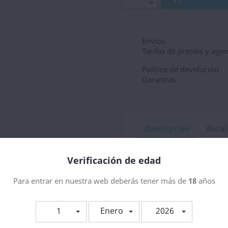
Envios
Tarifas de precios y age
Política de devolución
Garantias
Descripción
Detal
Resistencia Innoki
Verificación de edad
Para entrar en nuestra web deberás tener más de
18
años
te producto también compraron:
1
Enero
2026