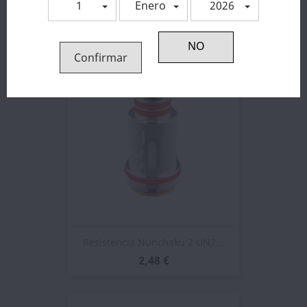
1
Enero
2026
Resistencia Crown IV UN2...
2,56 €
Confirmar
Resistencia Nunchaku 2 UN2...
2,48 €