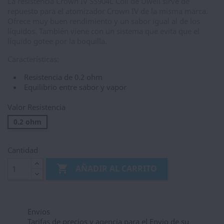
La resistencia Crown IV SS904L Coil de Uwell sirve de
repuesto para el atomizador Crown IV de la misma marca.
Ofrece muy buen rendimiento y un sabor igual al de los
líquidos. También viene con un sistema que evita que el
líquido gotee por la boquilla.
Características:
Resistencia de 0.2 ohm
Equilibrio entre sabor y vapor
Valor Resistencia
0.2 ohm
Cantidad

AÑADIR AL CARRITO
Envios
Tarifas de precios y agencia para el Envio de su