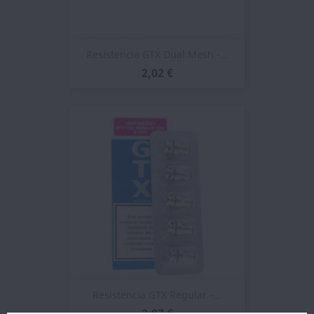
Resistencia GTX Dual Mesh -...
2,02 €
Resistencia GTX Regular -...
2,07 €