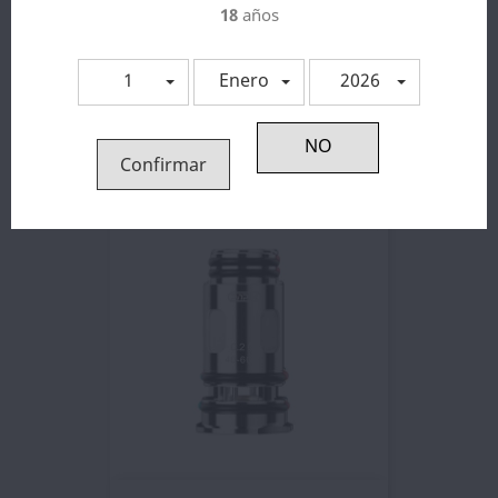
18
años
Nicokit Niko-Vap - Oil4Vap
2,31 €
1
Enero
2026
Confirmar
10 otros productos en la misma categoría: