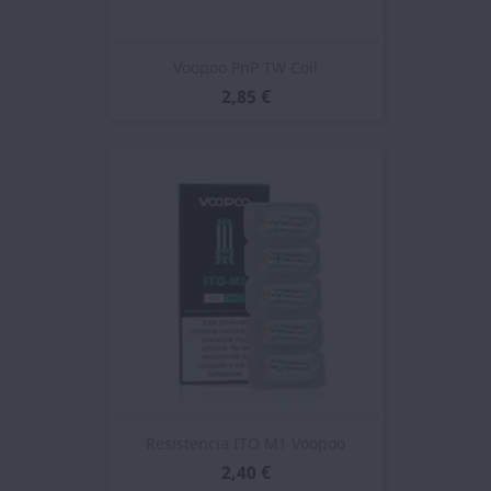
Voopoo PnP TW Coil
2,85 €
Resistencia ITO M1 Voopoo
2,40 €