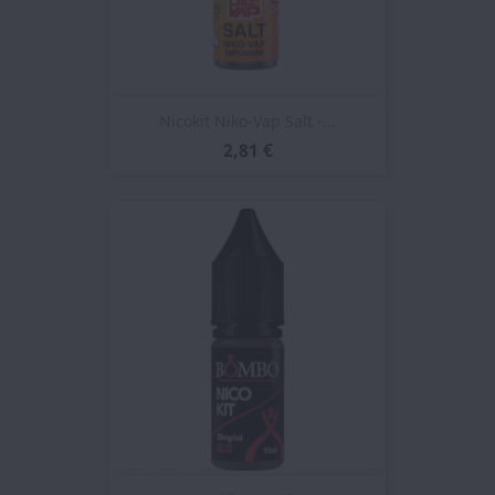
Nicokit Niko-Vap Salt -...
2,81 €