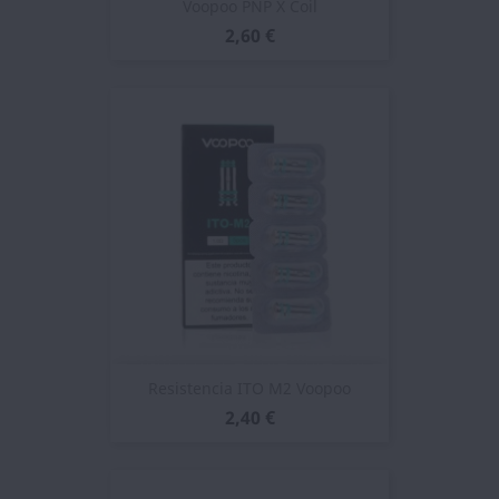
Voopoo PNP X Coil
2,60 €
Resistencia ITO M2 Voopoo
2,40 €