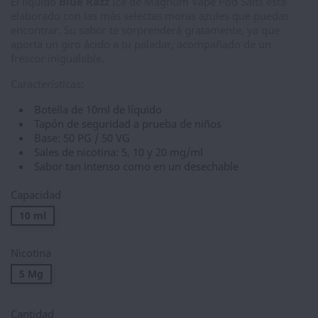
El líquido
Blue Razz
Ice de Magnum Vape Pod Salts está
elaborado con las más selectas moras azules que puedas
encontrar. Su sabor te sorprenderá gratamente, ya que
aporta un giro ácido a tu paladar, acompañado de un
frescor inigualable.
Características:
Botella de 10ml de líquido
Tapón de seguridad a prueba de niños
Base: 50 PG / 50 VG
Sales de nicotina: 5, 10 y 20 mg/ml
Sabor tan intenso como en un desechable
Capacidad
10 ml
Nicotina
5 Mg
Cantidad