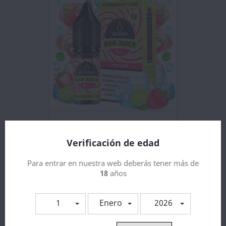
Strawberry Lime Ice 10ml -...
4,63 €
Verificación de edad
Para entrar en nuestra web deberás tener más de
18
años
10 otros productos en la misma categoría:
1
Enero
2026