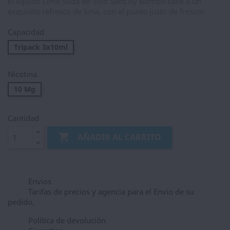
El líquido Lime Soda de Solo Salts by Bombo sabe a un
exquisito refresco de lima, con el punto justo de frescor.
Capacidad
Tripack 3x10ml
Nicotina
10 Mg
Cantidad

AÑADIR AL CARRITO
Envios
Tarifas de precios y agencia para el Envio de su
pedido,
Política de devolución