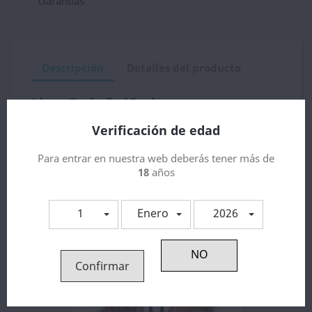
Garantias
Descripción
Detalles del producto
Lime Soda 3x10ml
Verificación de edad
Para entrar en nuestra web deberás tener más de
Los clientes que adquirieron este
18
años
producto también compraron:
1
Enero
2026
Confirmar