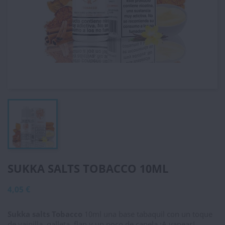
SUKKA SALTS TOBACCO 10ML
4,05 €
Sukka salts Tobacco
10ml una base tabaquil con un toque
de vainilla, galleta, flan y un poco de canela ¡A vapear!