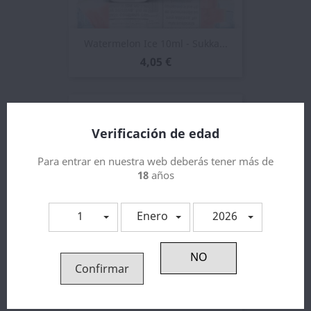
Watermelon Ice 10ml - Sukka...
4,05 €
Verificación de edad
Para entrar en nuestra web deberás tener más de
18
años
1
Enero
2026
Confirmar
Sukka Black Salts Vanilla...
4,05 €