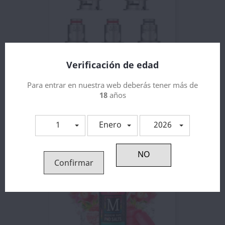
Verificación de edad
Para entrar en nuestra web deberás tener más de
Resistencias GTX Mesh Coil...
18
años
1,98 €
1
Enero
2026
Confirmar