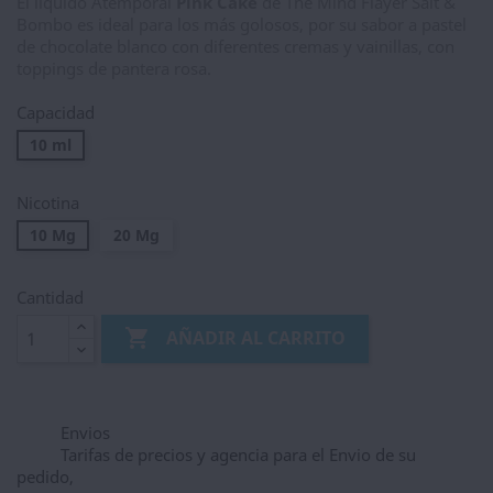
El líquido Atemporal
Pink Cake
de The Mind Flayer Salt &
Bombo es ideal para los más golosos, por su sabor a pastel
de chocolate blanco con diferentes cremas y vainillas, con
toppings de pantera rosa.
Capacidad
10 ml
Nicotina
10 Mg
20 Mg
Cantidad

AÑADIR AL CARRITO
Envios
Tarifas de precios y agencia para el Envio de su
pedido,