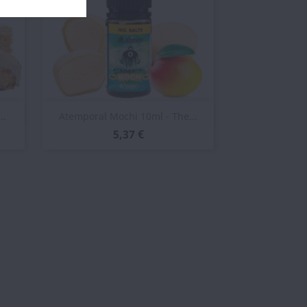
Vista rápida

..
Atemporal Mochi 10ml - The...
5,37 €