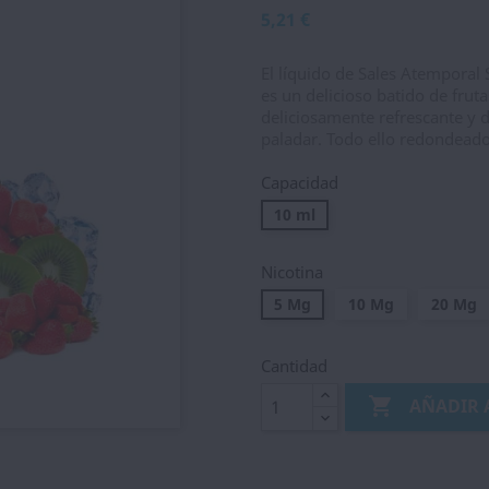
5,21 €
El líquido de Sales Atemporal
es un delicioso batido de frut
deliciosamente refrescante y 
paladar. Todo ello redondeado
Capacidad
10 ml
Nicotina
5 Mg
10 Mg
20 Mg
Cantidad

AÑADIR 