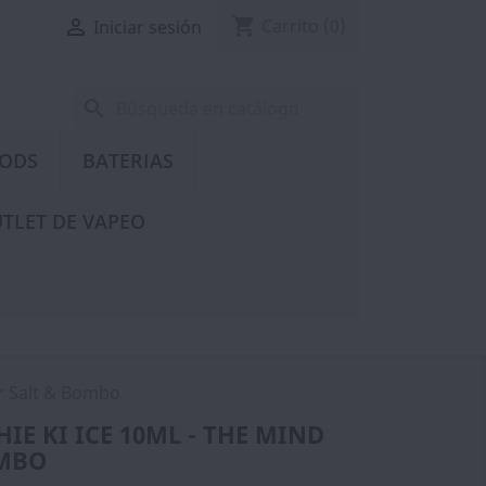
shopping_cart

Carrito
(0)
Iniciar sesión
search
PODS
BATERIAS
TLET DE VAPEO
er Salt & Bombo
E KI ICE 10ML - THE MIND
OMBO