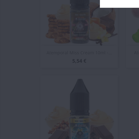
Vista rápida

Atemporal Miss Cream 10ml -...
At
5,54 €