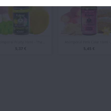
Vista rápida
Vista rápida


emporal Fruity 10ml - The...
Atemporal Pink Cake 10ml -.
5,37 €
5,45 €