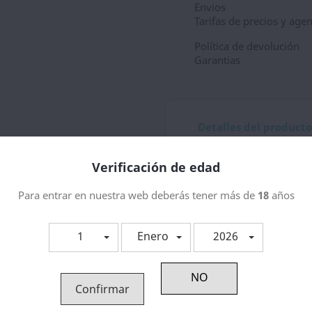
Envios
Tarifas de precios y age
Política de devolución
Garantias
Detalles del producto
Referencia
176103
Verificación de edad
Para entrar en nuestra web deberás tener más de
18
años
tegoría:
1
Enero
2026
Confirmar