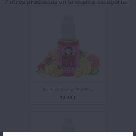
7 otros productos en la misma categoría:
Aroma Pinkman 30 Ml -...
14,30 €