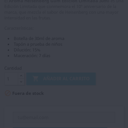
El
Aroma Heisenberg Gum Edición Limitada 30ml
es una
Edición Limitada que conmemora el 10º aniversario de la
marca, que mezcla el sabor de Heisenberg con una mayor
intensidad en las frutas.
Características:
Botella de 30ml de aroma
Tapón a prueba de niños
Dilución: 15%
Maceración: 7 días
Cantidad

AÑADIR AL CARRITO

Fuera de stock