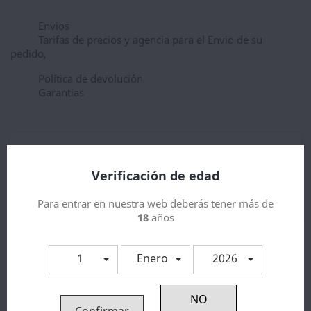
Envios
Tarifas de precios y agencia para el Envio de su
pedido,
Política de devolución
Garantias
Descripción
Detalles del producto
Verificación de edad
Heisenberg Sales de Nicotina
Para entrar en nuestra web deberás tener más de
18
años
1
Enero
2026
Los clientes que adquirieron este
producto también compraron:
¡EN OFERTA!