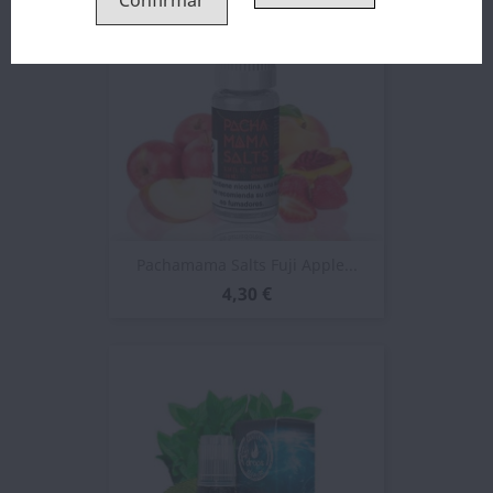
Confirmar
Pachamama Salts Fuji Apple...
4,30 €