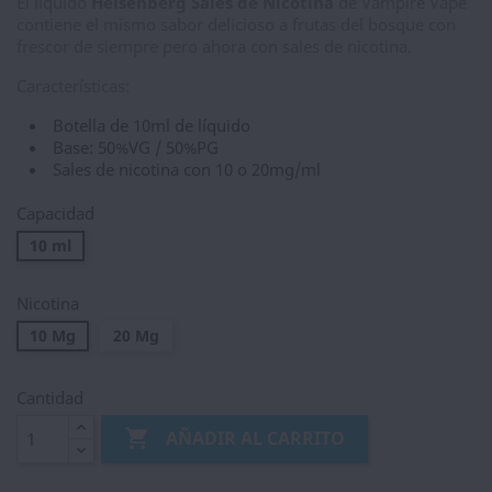
El líquido
Heisenberg Sales de Nicotina
de Vampire Vape
contiene el mismo sabor delicioso a frutas del bosque con
frescor de siempre pero ahora con sales de nicotina.
Características:
Botella de 10ml de líquido
Base: 50%VG / 50%PG
Sales de nicotina con 10 o 20mg/ml
Capacidad
10 ml
Nicotina
10 Mg
20 Mg
Cantidad

AÑADIR AL CARRITO