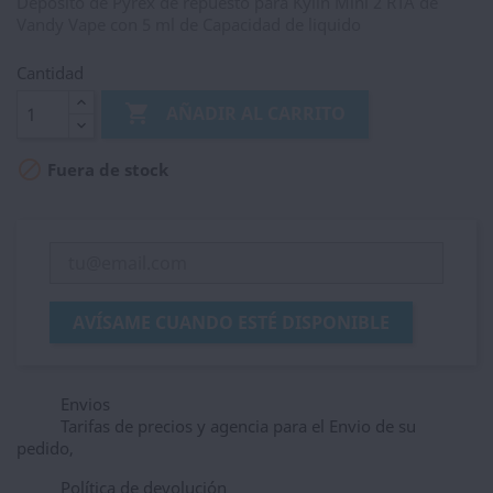
Deposito de Pyrex de repuesto para Kylin Mini 2 RTA de
Vandy Vape con 5 ml de Capacidad de liquido
Cantidad

AÑADIR AL CARRITO

Fuera de stock
AVÍSAME CUANDO ESTÉ DISPONIBLE
Envios
Tarifas de precios y agencia para el Envio de su
pedido,
Política de devolución